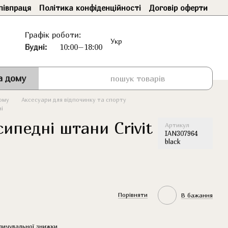
півпраця
Політика конфіденційності
Договір оферти
Графік роботи:
Укр
Будні:
10:00–18:00
а дому
ому
Аксесуари для відпочинку та спорту
ні
сипедні штани Crivit
Артикул
IAN307964
black
Порівняти
В бажання
пичувальної знижки