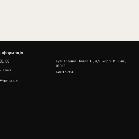
інформація
01 09
вул. Іоанна Павла II, 4/6 корп. В, Київ,
01042
и вам?
Контакти
a@meta.ua