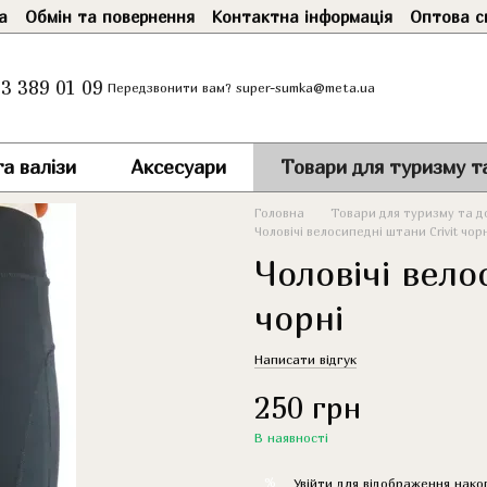
а
Обмін та повернення
Контактна інформація
Оптова с
3 389 01 09
super-sumka@meta.ua
Передзвонити вам?
а валізи
Аксесуари
Товари для туризму т
Головна
Товари для туризму та д
Чоловічі велосипедні штани Crivit чор
Чоловічі вело
чорні
Написати відгук
250 грн
В наявності
%
Увійти
для відображення нако