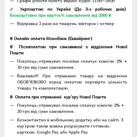
Графік роботи пункту видачі: Будні: 11:00–18:00
✓ Укрпоштою по Україні (До 3-х робочих днів)
Безкоштовно при вартості замовлення від 2000 ₴
Відправка 2 рази на тиждень: вівторок і четвер
₴ Онлайн оплата Монобанк (Еквайринг)
₴
Післяплатою при самовивозі з відділення Нової
Пошти
Покупець-отримувач посилки сплачує комісію 2% +
20 грн від суми замовлення.
Важливо!!!
При отриманні товару на відділенні
ОБОВ'ЯЗКОВО перед оплатою перевірте цільність
товару та комплектацію.
₴
Оплата при отриманні
кур'єру Нової Пошти
Покупець-отримувач посилки сплачує комісію 2% +
20 грн від суми замовлення.
Безконтактно в мобільному додатку або на сайті.
З
кур'єром також можна розрахувати готівкою,
карткою, Google Pay або Apple Pay