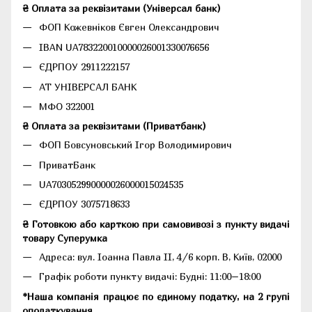
₴ Оплата за реквізитами (Універсал банк)
ФОП Кожевніков Євген Олександрович
IBAN UA783220010000026001330076656
ЄДРПОУ 2911222157
АТ УНІВЕРСАЛ БАНК
МФО 322001
₴ Оплата за реквізитами (Приватбанк)
ФОП Бовсуновський Ігор Володимирович
ПриватБанк
UA703052990000026000015024535
ЄДРПОУ 3075718633
₴ Готовкою або карткою при самовивозі з пункту видачі
товару Суперумка
Адреса:
вул. Іоанна Павла II, 4/6 корп. В, Київ, 02000
Графік роботи пункту видачі: Будні: 11:00–18:00
*Наша компанія працює по єдиному податку, на 2 групі
оподаткування.