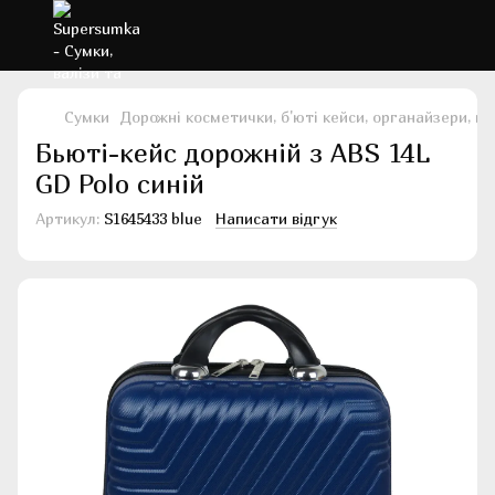
Сумки
Дорожні косметички, б'юті кейси, органайзери, н
Бьюті-кейс дорожній з ABS 14L
GD Polo синій
Артикул:
S1645433 blue
Написати відгук