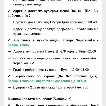
оплачує покупець!
✓ Адресна доставка кур'єром Нової Пошти
(До
3-х
робочих днів
)
Вартість доставки: від 115 грн (для посилок до 30 кг).
Адресну доставку оплачує одержувач не залежно від
суми замовлення.
✓ Самовивіз з пункту видачі товару Supersumka -
Безкоштовно
Адреса:
вул. Іоанна Павла II, 4/6 корп. В, Київ, 02000
Обов'язкове попереднє замовлення телефоном або
через кошик!
Графік роботи пункту видачі: Будні: 11:00–18:00
✓ Укрпоштою по Україні (До 3-х робочих днів)
Безкоштовно при вартості замовлення від 2000 ₴
Відправка 2 рази на тиждень: вівторок і четвер
₴ Онлайн оплата Монобанк (Еквайринг)
₴
Післяплатою при самовивозі з відділення Нової