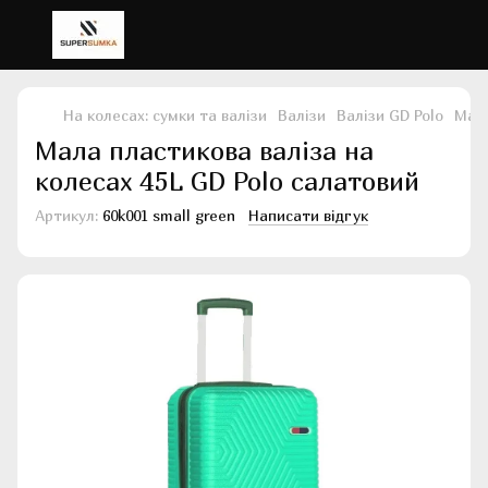
На колесах: сумки та валізи
Валізи
Валізи GD Polo
Мала
Мала пластикова валіза на
колесах 45L GD Polo салатовий
Артикул:
60k001 small green
Написати відгук