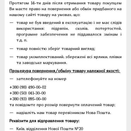
Протягом 14-ти днів після отримання товару покупцем
Ви маєте право на повернення або обмін придбаного на
нашому сайті товару на умовах, що:
товар не був введений в експлуатацію і не має слідів
використання: підряпін, сколів, потертостей,
програмне забезпечення не піддавалося змінам і
т.д. п.
товар повністю зберіг товарний вигляд;
товар укомплектований, збережені всі ярлики, плівки
та заводське маркування.
Процедура повернення/обміну товару належної якості:
зателефонуйте на номер
+380 (98) 490-00-02
+380 (50) 041-30-00
+380 (93) 895-00-00
та повідомте про розмір повернути оплачений товар;
надішліть нам товар перевізником Нова Пошта.
Реквізити для відправлення товару:
Київ, відділення Нової Пошти №20