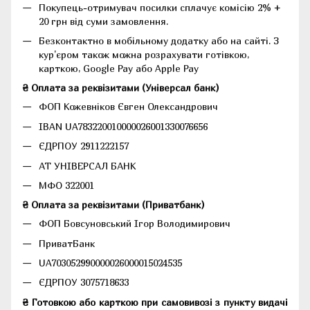
Покупець-отримувач посилки сплачує комісію 2% +
20 грн від суми замовлення.
Безконтактно в мобільному додатку або на сайті.
З
кур'єром також можна розрахувати готівкою,
карткою, Google Pay або Apple Pay
₴ Оплата за реквізитами (Універсал банк)
ФОП Кожевніков Євген Олександрович
IBAN UA783220010000026001330076656
ЄДРПОУ 2911222157
АТ УНІВЕРСАЛ БАНК
МФО 322001
₴ Оплата за реквізитами (Приватбанк)
ФОП Бовсуновський Ігор Володимирович
ПриватБанк
UA703052990000026000015024535
ЄДРПОУ 3075718633
₴ Готовкою або карткою при самовивозі з пункту видачі