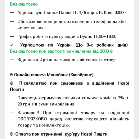
Безкоштовно
Адреса:
вул. Іоанна Павла II, 4/6 корп. В, Київ, 02000
Обов'язкове попереднє замовлення телефоном або
через кошик!
Графік роботи пункту видачі: Будні: 11:00–18:00
✓ Укрпоштою по Україні (До 3-х робочих днів)
Безкоштовно при вартості замовлення від 2000 ₴
Відправка 2 рази на тиждень: вівторок і четвер
₴ Онлайн оплата Монобанк (Еквайринг)
₴
Післяплатою при самовивозі з відділення Нової
Пошти
Покупець-отримувач посилки сплачує комісію 2% +
20 грн від суми замовлення.
Важливо!!!
При отриманні товару на відділенні
ОБОВ'ЯЗКОВО перед оплатою перевірте цільність
товару та комплектацію.
₴
Оплата при отриманні
кур'єру Нової Пошти