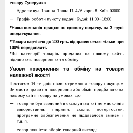
товару Суперумка
Адреса:
вул. Іоанна Павла II, 4/6 корп. В, Київ, 02000
Графік роботи пункту видачі: Будні: 11:00–18:00
*Наша компанія працює по єдиному податку, на 2 групі
оподаткування.
*Товари вартістю до 200 грн., відправляються тільки при
100% передоплаті.
*Всі категорії товарів, проданих на нашому сайті,
підлягають поверненню та обміну.
Умови повернення та обміну на товари
належної якості
Протягом 14-ти днів після отримання товару покупцем
Ви маєте право на повернення або обмін придбаного на
нашому сайті товару на умовах, що:
товар не був введений в експлуатацію і не має слідів
використання: підряпін, сколів, потертостей,
програмне забезпечення не піддавалося змінам і
т.д. п.
товар повністю зберіг товарний вигляд;