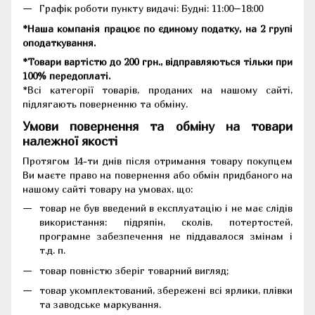
Графік роботи пункту видачі: Будні: 11:00–18:00
*Наша компанія працює по єдиному податку, на 2 групі
оподаткування.
*Товари вартістю до 200 грн., відправляються тільки при
100% передоплаті.
*Всі категорії товарів, проданих на нашому сайті,
підлягають поверненню та обміну.
Умови повернення та обміну на товари
належної якості
Протягом 14-ти днів після отримання товару покупцем
Ви маєте право на повернення або обмін придбаного на
нашому сайті товару на умовах, що:
товар не був введений в експлуатацію і не має слідів
використання: підряпін, сколів, потертостей,
програмне забезпечення не піддавалося змінам і
т.д. п.
товар повністю зберіг товарний вигляд;
товар укомплектований, збережені всі ярлики, плівки
та заводське маркування.