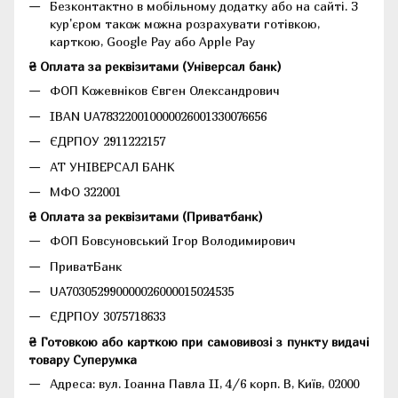
Безконтактно в мобільному додатку або на сайті.
З
кур'єром також можна розрахувати готівкою,
карткою, Google Pay або Apple Pay
₴ Оплата за реквізитами (Універсал банк)
ФОП Кожевніков Євген Олександрович
IBAN UA783220010000026001330076656
ЄДРПОУ 2911222157
АТ УНІВЕРСАЛ БАНК
МФО 322001
₴ Оплата за реквізитами (Приватбанк)
ФОП Бовсуновський Ігор Володимирович
ПриватБанк
UA703052990000026000015024535
ЄДРПОУ 3075718633
₴ Готовкою або карткою при самовивозі з пункту видачі
товару Суперумка
Адреса:
вул. Іоанна Павла II, 4/6 корп. В, Київ, 02000