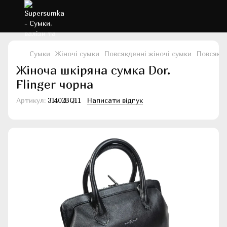
Сумки
Жіночі сумки
Повсякденні жіночі сумки
Повсякде
Жіноча шкіряна сумка Dor.
Flinger чорна
Артикул:
31402BQ11
Написати відгук