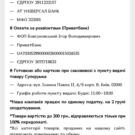
ЄДРПОУ 2911222157
АТ УНІВЕРСАЛ БАНК
МФО 322001
₴ Оплата за реквізитами (Приватбанк)
ФОП Бовсуновський Ігор Володимирович
ПриватБанк
UA703052990000026000015024535
ЄДРПОУ 3075718633
₴ Готовкою або карткою при самовивозі з пункту видачі
товару Суперумка
Адреса:
вул. Іоанна Павла II, 4/6 корп. В, Київ, 02000
Графік роботи пункту видачі: Будні: 11:00–18:00
*Наша компанія працює по єдиному податку, на 2 групі
оподаткування.
*Товари вартістю до 200 грн., відправляються тільки при
100% передоплаті.
*Всі категорії товарів, проданих на нашому сайті,
підлягають поверненню та обміну.