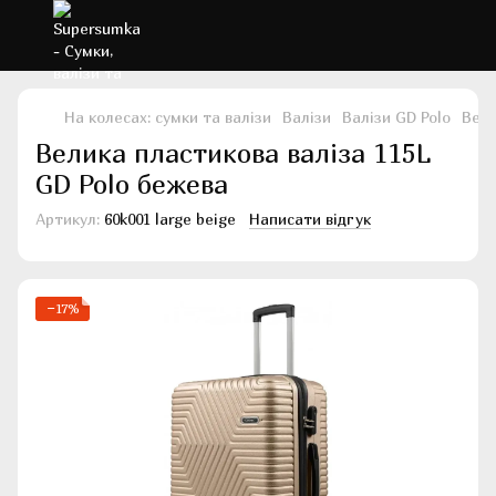
На колесах: сумки та валізи
Валізи
Валізи GD Polo
Вели
Велика пластикова валіза 115L
GD Polo бежева
Артикул:
60k001 large beige
Написати відгук
−17%