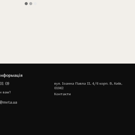
інформація
01 09
вул. Іоанна Павла II, 4/6 корп. В, Київ,
01042
и вам?
Контакти
a@meta.ua