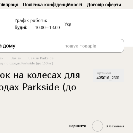
півпраця
Політика конфіденційності
Договір оферти
Графік роботи:
Укр
Будні:
10:00–18:00
а дому
ізи
Валізи
Валізи Parkside
у по сходах Parkside (до 150 кг)
ок на колесах для
Артикул
425016_2301
одах Parkside (до
Порівняти
В бажання