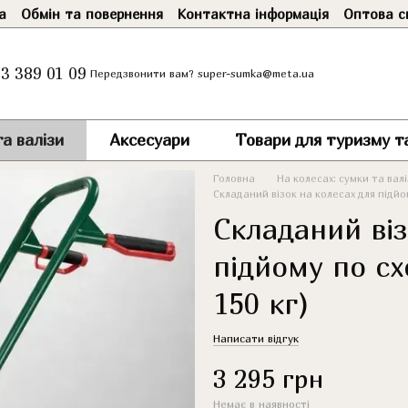
а
Обмін та повернення
Контактна інформація
Оптова с
3 389 01 09
super-sumka@meta.ua
Передзвонити вам?
а валізи
Аксесуари
Товари для туризму т
Головна
На колесах: сумки та вал
Складаний візок на колесах для підйом
Складаний віз
підйому по сх
150 кг)
Написати відгук
3 295 грн
Немає в наявності