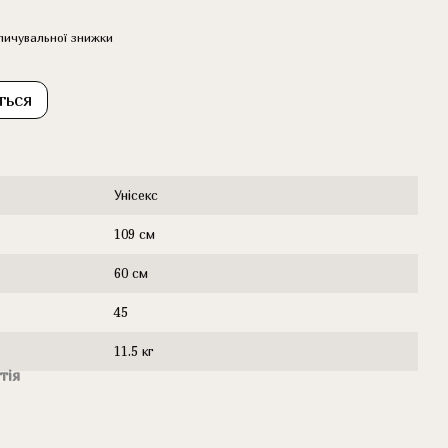
пичувальної знижки
ться
Унісекс
109 см
60 см
45
11.5 кг
тія