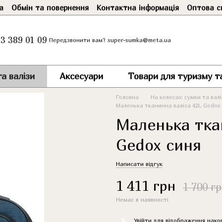
а
Обмін та повернення
Контактна інформація
Оптова с
3 389 01 09
super-sumka@meta.ua
Передзвонити вам?
а валізи
Аксесуари
Товари для туризму т
Головна
На колесах: сумки та вал
Маленька тканинна валіза 42L Gedox
Маленька тка
Gedox синя
Написати відгук
1 411 грн
1 700 г
Немає в наявності
%
Увійти
для відображення нако