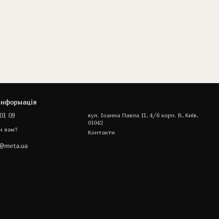
інформація
01 09
вул. Іоанна Павла II, 4/6 корп. В, Київ,
01042
и вам?
Контакти
a@meta.ua