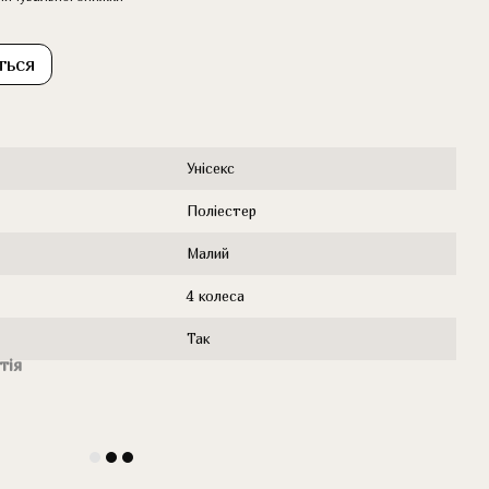
ться
Унісекс
Поліестер
Малий
4 колеса
Так
тія