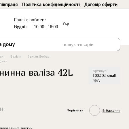
півпраця
Політика конфіденційності
Договір оферти
Графік роботи:
Укр
Будні:
10:00–18:00
а дому
ізи
Валізи
Валізи Gedox
 синя
нинна валіза 42L
Артикул
1002.02 small
navy
рн
Порівняти
В бажання
пичувальної знижки