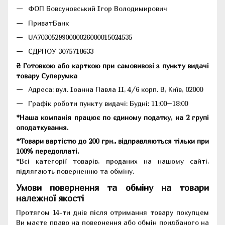
ФОП Бовсуновський Ігор Володимирович
ПриватБанк
UA703052990000026000015024535
ЄДРПОУ 3075718633
₴ Готовкою або карткою при самовивозі з пункту видачі
товару Суперумка
Адреса:
вул. Іоанна Павла II, 4/6 корп. В, Київ, 02000
Графік роботи пункту видачі: Будні: 11:00–18:00
*Наша компанія працює по єдиному податку, на 2 групі
оподаткування.
*Товари вартістю до 200 грн., відправляються тільки при
100% передоплаті.
*Всі категорії товарів, проданих на нашому сайті,
підлягають поверненню та обміну.
Умови повернення та обміну на товари
належної якості
Протягом 14-ти днів після отримання товару покупцем
Ви маєте право на повернення або обмін придбаного на