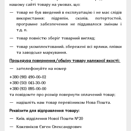
нашому сайті товару на умовах, що:
товар не був введений в експлуатацію і не має слідів
використання: підряпін, сколів, потертостей,
програмне забезпечення не піддавалося змінам і
т.д. п.
товар повністю зберіг товарний вигляд;
товар укомплектований, збережені всі ярлики, плівки
та заводське маркування.
Процедура повернення/обміну товару належної якості:
зателефонуйте на номер
+380 (98) 490-00-02
+380 (50) 041-30-00
+380 (93) 895-00-00
та повідомте про розмір повернути оплачений товар;
надішліть нам товар перевізником Нова Пошта.
Реквізити для відправлення товару:
Київ, відділення Нової Пошти №20
Кожевніков Євген Олександрович