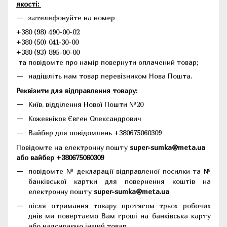
якості:
зателефонуйте на номер
+380 (98) 490-00-02
+380 (50) 041-30-00
+380 (93) 895-00-00
та повідомте про намір повернути оплачений товар;
надішліть нам товар перевізником Нова Пошта.
Реквізити для відправлення товару:
Київ, відділення Нової Пошти №20
Кожевніков Євген Олександрович
Вайбер для повідомлень +380675060309
Повідомте на електронну пошту
super-sumka@meta.ua
або вайбер +380675060309
повідомте № декларації відправленої посилки та №
банківської картки для повернення коштів на
електронну пошту
super-sumka@meta.ua
після отримання товару протягом трьох робочих
днів ми повертаємо Вам гроші на банківська карту
або надсилаємо інший товар.