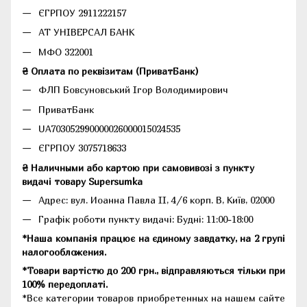
ЄГРПОУ 2911222157
АТ УНІВЕРСАЛ БАНК
МФО 322001
₴ Оплата по реквізитам (ПриватБанк)
ФЛП Бовсуновський Ігор Володимирович
ПриватБанк
UA703052990000026000015024535
ЄГРПОУ 3075718633
₴ Наличными або картою при самовивозі з пункту
видачі товару Supersumka
Адрес: вул. Иоанна Павла II, 4/6 корп. В, Київ, 02000
Графік роботи пункту видачі: Будні: 11:00-18:00
*Наша компанія працює на єдиному завдатку, на 2 групі
налогообложения.
*Товари вартістю до 200 грн., відправляються тільки при
100% передоплаті.
*Все категории товаров приобретенных на нашем сайте