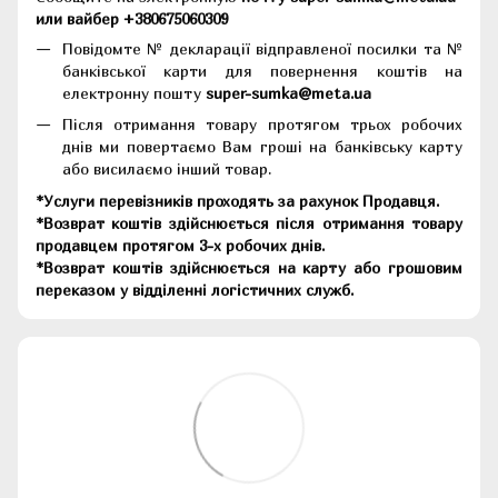
или вайбер +380675060309
Повідомте № декларації відправленої посилки та №
банківської карти для повернення коштів на
електронну пошту
super-sumka@meta.ua
Після отримання товару протягом трьох робочих
днів ми повертаємо Вам гроші на банківську карту
або висилаємо інший товар.
*Услуги перевізників проходять за рахунок Продавця.
*Возврат коштів здійснюється після отримання товару
продавцем протягом 3-х робочих днів.
*Возврат коштів здійснюється на карту або грошовим
переказом у відділенні логістичних служб.