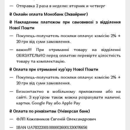
Отправка 2 раза в неделю: вторник и четверг
₴ Онлайн оплата Монобанк (Эквайринг)
₴ Накладеним платежом при самовивозі з відділення
Нової Пошти
Покупець-получатель посилки оплачує комісію 2% +
20 грн від суми замовлення.
важно!!! При отриманні товару на відділенні
ОБЯЗАТЕЛЬНО перед оплатою перевірте цілостність
товару та комплектацію.
₴ Оплата при отриманні кур'єру Нової Пошти
Покупець-получатель посилки оплачує комісію 2% +
20 грн від суми замовлення.
Безконтактно в мобільному приложении або на
сайті. З кур'єром також можна розрахувати наличні,
картки, Google Pay або Apple Pay
₴ Оплата по реквізитам (Універсал банк)
ФЛП Кожевников Євгеній Олександрович
IBAN UA783220010000026001330076656