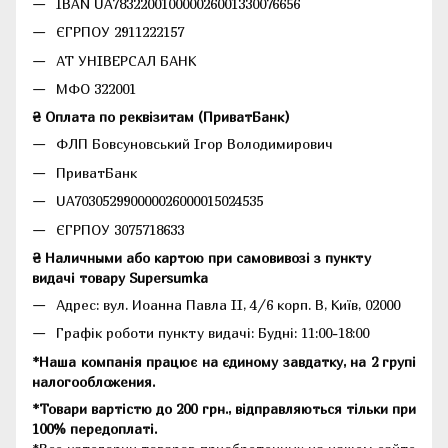
IBAN UA783220010000026001330076656
ЄГРПОУ 2911222157
АТ УНІВЕРСАЛ БАНК
МФО 322001
₴ Оплата по реквізитам (ПриватБанк)
ФЛП Бовсуновський Ігор Володимирович
ПриватБанк
UA703052990000026000015024535
ЄГРПОУ 3075718633
₴ Наличными або картою при самовивозі з пункту
видачі товару Supersumka
Адрес: вул. Иоанна Павла II, 4/6 корп. В, Київ, 02000
Графік роботи пункту видачі: Будні: 11:00-18:00
*Наша компанія працює на єдиному завдатку, на 2 групі
налогообложения.
*Товари вартістю до 200 грн., відправляються тільки при
100% передоплаті.