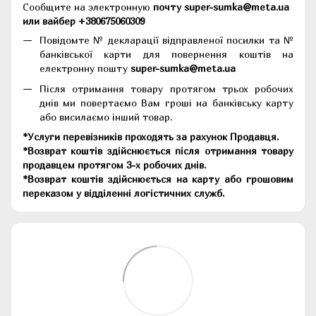
Сообщите на электронную
почту super-sumka@meta.ua
или вайбер +380675060309
Повідомте № декларації відправленої посилки та №
банківської карти для повернення коштів на
електронну пошту
super-sumka@meta.ua
Після отримання товару протягом трьох робочих
днів ми повертаємо Вам гроші на банківську карту
або висилаємо інший товар.
*Услуги перевізників проходять за рахунок Продавця.
*Возврат коштів здійснюється після отримання товару
продавцем протягом 3-х робочих днів.
*Возврат коштів здійснюється на карту або грошовим
переказом у відділенні логістичних служб.