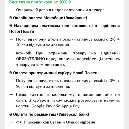
Бесплатно при заказе от 2000 ₴
Отправка 2 раза в неделю: вторник и четверг
₴ Онлайн оплата Монобанк (Эквайринг)
₴ Накладеним платежом при самовивозі з відділення
Нової Пошти
Покупець-получатель посилки оплачує комісію 2% +
20 грн від суми замовлення.
важно!!! При отриманні товару на відділенні
ОБЯЗАТЕЛЬНО перед оплатою перевірте цілостність
товару та комплектацію.
₴ Оплата при отриманні кур'єру Нової Пошти
Покупець-получатель посилки оплачує комісію 2% +
20 грн від суми замовлення.
Безконтактно в мобільному приложении або на
сайті. З кур'єром також можна розрахувати наличні,
картки, Google Pay або Apple Pay
₴ Оплата по реквізитам (Універсал банк)
ФЛП Кожевников Євгеній Олександрович