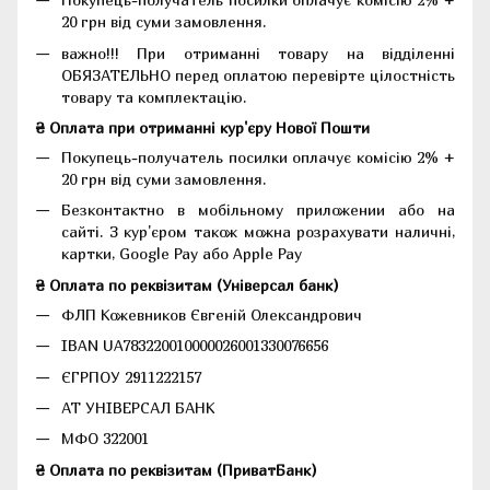
20 грн від суми замовлення.
важно!!! При отриманні товару на відділенні
ОБЯЗАТЕЛЬНО перед оплатою перевірте цілостність
товару та комплектацію.
₴ Оплата при отриманні кур'єру Нової Пошти
Покупець-получатель посилки оплачує комісію 2% +
20 грн від суми замовлення.
Безконтактно в мобільному приложении або на
сайті. З кур'єром також можна розрахувати наличні,
картки, Google Pay або Apple Pay
₴ Оплата по реквізитам (Універсал банк)
ФЛП Кожевников Євгеній Олександрович
IBAN UA783220010000026001330076656
ЄГРПОУ 2911222157
АТ УНІВЕРСАЛ БАНК
МФО 322001
₴ Оплата по реквізитам (ПриватБанк)