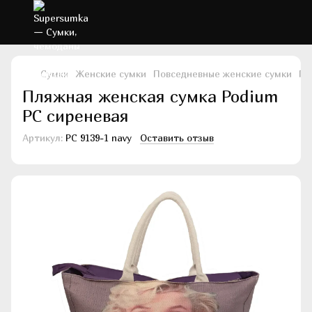
Сумки
Женские сумки
Повседневные женские сумки
По
Пляжная женская сумка Podium
PC сиреневая
Артикул:
PC 9139-1 navy
Оставить отзыв