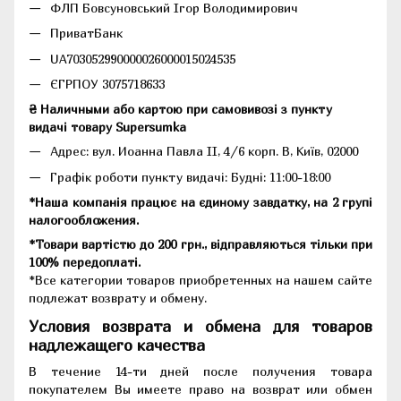
ФЛП Бовсуновський Ігор Володимирович
ПриватБанк
UA703052990000026000015024535
ЄГРПОУ 3075718633
₴ Наличными або картою при самовивозі з пункту
видачі товару Supersumka
Адрес: вул. Иоанна Павла II, 4/6 корп. В, Київ, 02000
Графік роботи пункту видачі: Будні: 11:00-18:00
*Наша компанія працює на єдиному завдатку, на 2 групі
налогообложения.
*Товари вартістю до 200 грн., відправляються тільки при
100% передоплаті.
*Все категории товаров приобретенных на нашем сайте
подлежат возврату и обмену.
Условия возврата и обмена для товаров
надлежащего качества
В течение 14-ти дней после получения товара
покупателем Вы имеете право на возврат или обмен