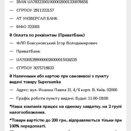
IBAN UA783220010000026001330076656
ЄГРПОУ 2911222157
АТ УНІВЕРСАЛ БАНК
МФО 322001
₴ Оплата по реквізитам (ПриватБанк)
ФЛП Бовсуновський Ігор Володимирович
ПриватБанк
UA703052990000026000015024535
ЄГРПОУ 3075718633
₴ Наличными або картою при самовивозі з пункту
видачі товару Supersumka
Адрес: вул. Иоанна Павла II, 4/6 корп. В, Київ, 02000
Графік роботи пункту видачі: Будні: 11:00-18:00
*Наша компанія працює на єдиному завдатку, на 2 групі
налогообложения.
*Товари вартістю до 200 грн., відправляються тільки при
100% передоплаті.