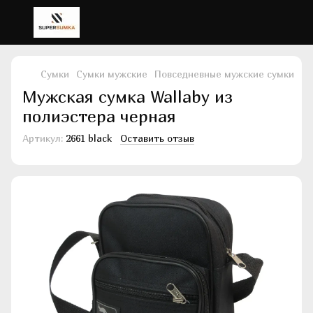
Сумки
Сумки мужские
Повседневные мужские сумки
По
Мужская сумка Wallaby из
полиэстера черная
Артикул:
2661 black
Оставить отзыв