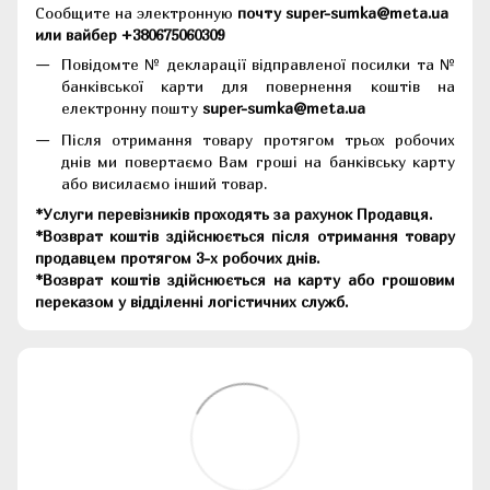
Сообщите на электронную
почту super-sumka@meta.ua
или вайбер +380675060309
Повідомте № декларації відправленої посилки та №
банківської карти для повернення коштів на
електронну пошту
super-sumka@meta.ua
Після отримання товару протягом трьох робочих
днів ми повертаємо Вам гроші на банківську карту
або висилаємо інший товар.
*Услуги перевізників проходять за рахунок Продавця.
*Возврат коштів здійснюється після отримання товару
продавцем протягом 3-х робочих днів.
*Возврат коштів здійснюється на карту або грошовим
переказом у відділенні логістичних служб.