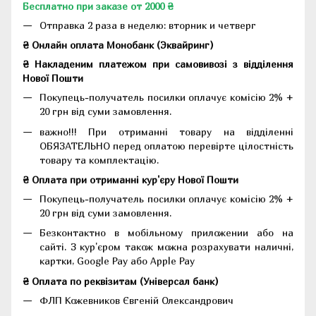
Бесплатно при заказе от 2000 ₴
Отправка 2 раза в неделю: вторник и четверг
₴ Онлайн оплата Монобанк (Эквайринг)
₴ Накладеним платежом при самовивозі з відділення
Нової Пошти
Покупець-получатель посилки оплачує комісію 2% +
20 грн від суми замовлення.
важно!!! При отриманні товару на відділенні
ОБЯЗАТЕЛЬНО перед оплатою перевірте цілостність
товару та комплектацію.
₴ Оплата при отриманні кур'єру Нової Пошти
Покупець-получатель посилки оплачує комісію 2% +
20 грн від суми замовлення.
Безконтактно в мобільному приложении або на
сайті. З кур'єром також можна розрахувати наличні,
картки, Google Pay або Apple Pay
₴ Оплата по реквізитам (Універсал банк)
ФЛП Кожевников Євгеній Олександрович