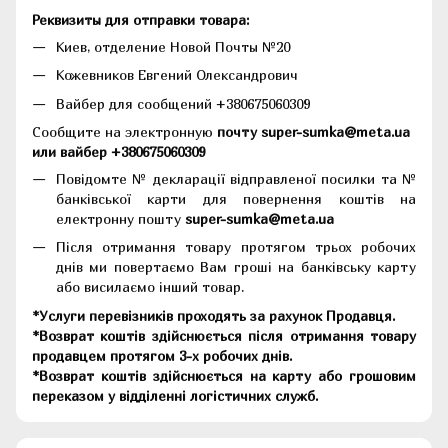
Реквизиты для отправки товара:
Киев, отделение Новой Почты №20
Кожевников Евгений Олександрович
Вайбер для сообщений +380675060309
Сообщите на электронную
почту super-sumka@meta.ua
или вайбер +380675060309
Повідомте № декларації відправленої посилки та №
банківської карти для повернення коштів на
електронну пошту
super-sumka@meta.ua
Після отримання товару протягом трьох робочих
днів ми повертаємо Вам гроші на банківську карту
або висилаємо інший товар.
*Услуги перевізників проходять за рахунок Продавця.
*Возврат коштів здійснюється після отримання товару
продавцем протягом 3-х робочих днів.
*Возврат коштів здійснюється на карту або грошовим
переказом у відділенні логістичних служб.