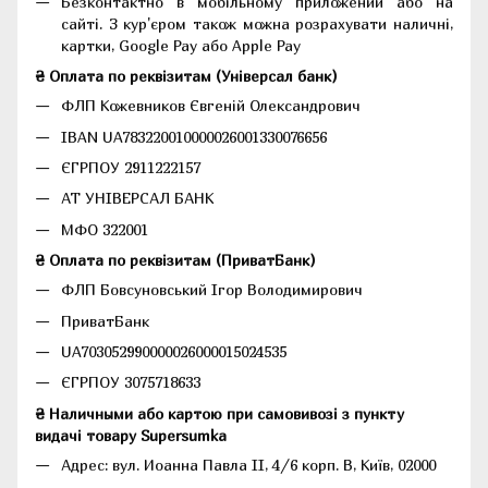
Безконтактно в мобільному приложении або на
сайті. З кур'єром також можна розрахувати наличні,
картки, Google Pay або Apple Pay
₴ Оплата по реквізитам (Універсал банк)
ФЛП Кожевников Євгеній Олександрович
IBAN UA783220010000026001330076656
ЄГРПОУ 2911222157
АТ УНІВЕРСАЛ БАНК
МФО 322001
₴ Оплата по реквізитам (ПриватБанк)
ФЛП Бовсуновський Ігор Володимирович
ПриватБанк
UA703052990000026000015024535
ЄГРПОУ 3075718633
₴ Наличными або картою при самовивозі з пункту
видачі товару Supersumka
Адрес: вул. Иоанна Павла II, 4/6 корп. В, Київ, 02000