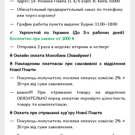
Адрес:
ул. Иоанна Павла II, 4/6 корп. В, Киев, 02000
Обязательный предварительный заказ по телефону
или через корзину!
График работы пункта выдачи: Будни: 11:00–18:00
✓ Укрпочтой по Украине (До 3-х рабочих дней)
Бесплатно при заказе от 2000 ₴
Отправка 2 раза в неделю: вторник и четверг
₴ Онлайн оплата Монобанк (Эквайринг)
₴ Накладеним платежом при самовивозі з відділення
Нової Пошти
Покупець-получатель посилки оплачує комісію 2% +
20 грн від суми замовлення.
важно!!! При отриманні товару на відділенні
ОБЯЗАТЕЛЬНО перед оплатою перевірте цілостність
товару та комплектацію.
₴ Оплата при отриманні кур'єру Нової Пошти
Покупець-получатель посилки оплачує комісію 2% +
20 грн від суми замовлення.