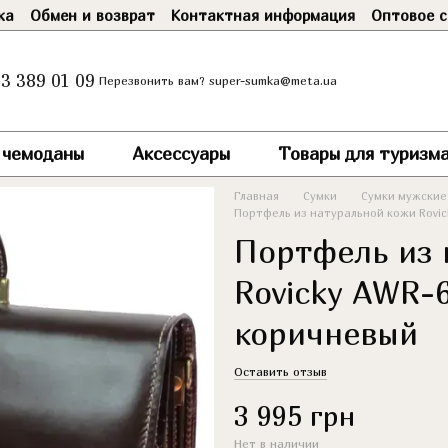
ка
Обмен и возврат
Контактная информация
Оптовое с
3 389 01 09
super-sumka@meta.ua
Перезвонить вам?
и чемоданы
Аксессуары
Товары для туризма
Главная
Сумки
Сумки мужские
Портфель из натуральной кожи Rovic
Портфель из 
Rovicky AWR-
коричневый
Оставить отзыв
3 995 грн
Нет в наличии