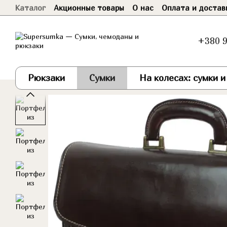
Каталог
Акционные товары
О нас
Оплата и достав
Перейти к основному контенту
Договор оферты
+380 9
Рюкзаки
Сумки
На колесах: сумки 