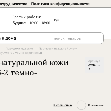
отрудничество
Политика конфиденциальности
График работы:
Рус
Будние:
10:00–18:00
 и дома
Портфели мужские
Портфели мужские Rovicky
ky AWR-6-2 темно-коричневый
натуральной кожи
Артикул
AWR-6-
2
6-2 темно-
К сравнению
В желания