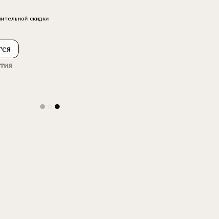
ительной скидки
тся
тия