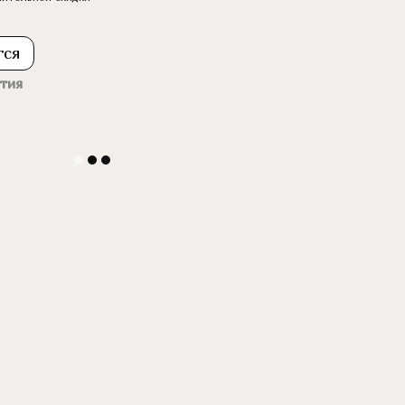
тся
тия