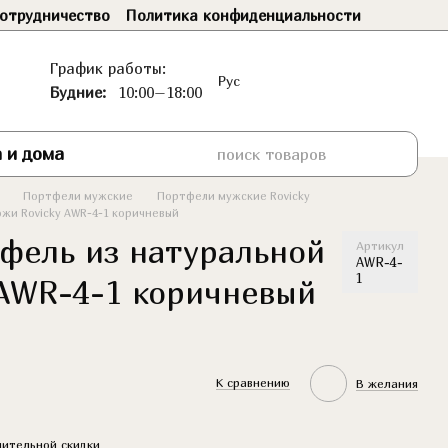
отрудничество
Политика конфиденциальности
График работы:
Рус
Будние:
10:00–18:00
 и дома
Портфели мужские
Портфели мужские Rovicky
жи Rovicky AWR-4-1 коричневый
фель из натуральной
Артикул
AWR-4-
1
 AWR-4-1 коричневый
К сравнению
В желания
ительной скидки