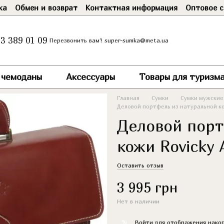
ка
Обмен и возврат
Контактная информация
Оптовое с
3 389 01 09
super-sumka@meta.ua
Перезвонить вам?
и чемоданы
Аксессуары
Товары для туризма
Главная
Сумки
Сумки мужские
Деловой портфель из натуральной ко
Деловой порт
кожи Rovicky
Оставить отзыв
3 995 грн
Нет в наличии
%
Войти
для отображения накоп