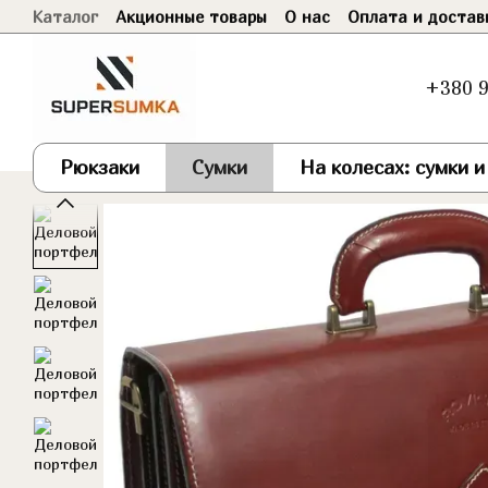
Каталог
Акционные товары
О нас
Оплата и достав
Перейти к основному контенту
Договор оферты
+380 9
Рюкзаки
Сумки
На колесах: сумки 