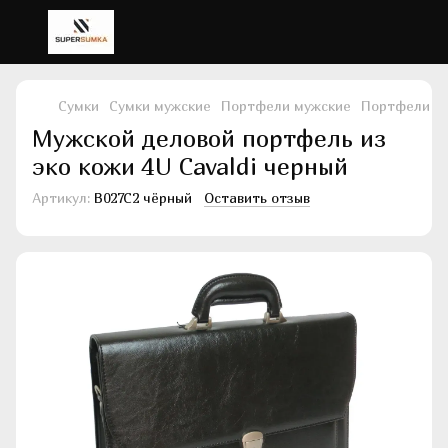
Сумки
Сумки мужские
Портфели мужские
Портфели му
Мужской деловой портфель из
эко кожи 4U Cavaldi черный
Артикул:
B027C2 чёрный
Оставить отзыв