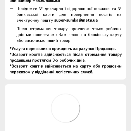
или вайбер +380675060309
Повідомте № декларації відправленої посилки та №
банківської карти для повернення коштів на
електронну пошту
super-sumka@meta.ua
Після отримання товару протягом трьох робочих
днів ми повертаємо Вам гроші на банківську карту
або висилаємо інший товар.
*Услуги перевізників проходять за рахунок Продавця.
*Возврат коштів здійснюється після отримання товару
продавцем протягом 3-х робочих днів.
*Возврат коштів здійснюється на карту або грошовим
переказом у відділенні логістичних служб.