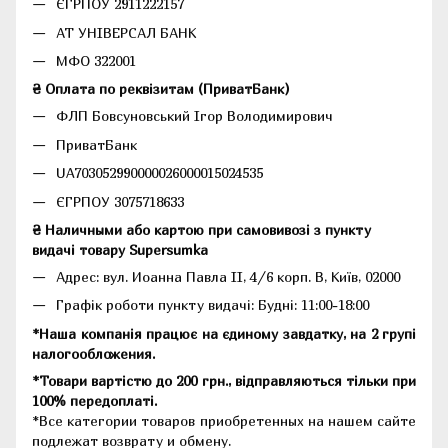
ЄГРПОУ 2911222157
АТ УНІВЕРСАЛ БАНК
МФО 322001
₴ Оплата по реквізитам (ПриватБанк)
ФЛП Бовсуновський Ігор Володимирович
ПриватБанк
UA703052990000026000015024535
ЄГРПОУ 3075718633
₴ Наличными або картою при самовивозі з пункту
видачі товару Supersumka
Адрес: вул. Иоанна Павла II, 4/6 корп. В, Київ, 02000
Графік роботи пункту видачі: Будні: 11:00-18:00
*Наша компанія працює на єдиному завдатку, на 2 групі
налогообложения.
*Товари вартістю до 200 грн., відправляються тільки при
100% передоплаті.
*Все категории товаров приобретенных на нашем сайте
подлежат возврату и обмену.