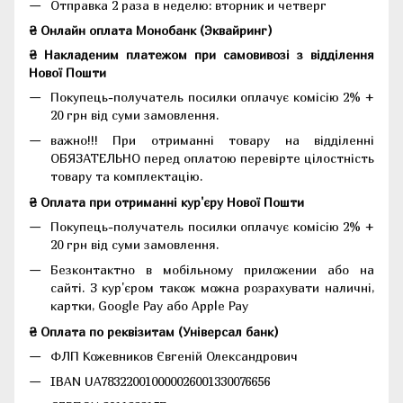
Отправка 2 раза в неделю: вторник и четверг
₴ Онлайн оплата Монобанк (Эквайринг)
₴ Накладеним платежом при самовивозі з відділення
Нової Пошти
Покупець-получатель посилки оплачує комісію 2% +
20 грн від суми замовлення.
важно!!! При отриманні товару на відділенні
ОБЯЗАТЕЛЬНО перед оплатою перевірте цілостність
товару та комплектацію.
₴ Оплата при отриманні кур'єру Нової Пошти
Покупець-получатель посилки оплачує комісію 2% +
20 грн від суми замовлення.
Безконтактно в мобільному приложении або на
сайті. З кур'єром також можна розрахувати наличні,
картки, Google Pay або Apple Pay
₴ Оплата по реквізитам (Універсал банк)
ФЛП Кожевников Євгеній Олександрович
IBAN UA783220010000026001330076656