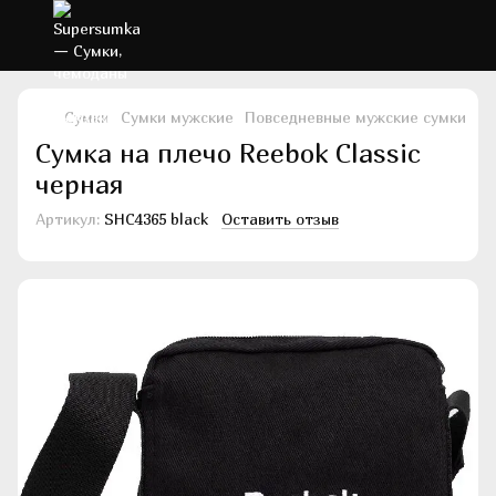
Сумки
Сумки мужские
Повседневные мужские сумки
По
Сумка на плечо Reebok Classic
черная
Артикул:
SHC4365 black
Оставить отзыв