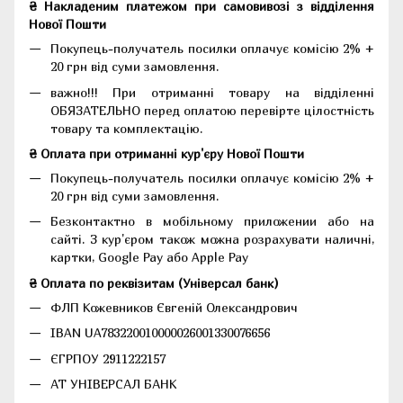
₴ Накладеним платежом при самовивозі з відділення
Нової Пошти
Покупець-получатель посилки оплачує комісію 2% +
20 грн від суми замовлення.
важно!!! При отриманні товару на відділенні
ОБЯЗАТЕЛЬНО перед оплатою перевірте цілостність
товару та комплектацію.
₴ Оплата при отриманні кур'єру Нової Пошти
Покупець-получатель посилки оплачує комісію 2% +
20 грн від суми замовлення.
Безконтактно в мобільному приложении або на
сайті. З кур'єром також можна розрахувати наличні,
картки, Google Pay або Apple Pay
₴ Оплата по реквізитам (Універсал банк)
ФЛП Кожевников Євгеній Олександрович
IBAN UA783220010000026001330076656
ЄГРПОУ 2911222157
АТ УНІВЕРСАЛ БАНК