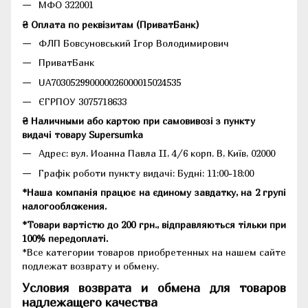
МФО 322001
₴ Оплата по реквізитам (ПриватБанк)
ФЛП Бовсуновський Ігор Володимирович
ПриватБанк
UA703052990000026000015024535
ЄГРПОУ 3075718633
₴ Наличными або картою при самовивозі з пункту
видачі товару Supersumka
Адрес: вул. Иоанна Павла II, 4/6 корп. В, Київ, 02000
Графік роботи пункту видачі: Будні: 11:00-18:00
*Наша компанія працює на єдиному завдатку, на 2 групі
налогообложения.
*Товари вартістю до 200 грн., відправляються тільки при
100% передоплаті.
*Все категории товаров приобретенных на нашем сайте
подлежат возврату и обмену.
Условия возврата и обмена для товаров
надлежащего качества