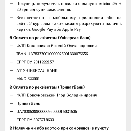
Покупець-получатель посилки оплачує комісію 2% +
20 грн від суми замовлення.
Безконтактно в мобільному приложении або на
сайті. З кур'єром також можна розрахувати наличні,
картки, Google Pay або Apple Pay
₴ Оплата по реквізитам (Універсал банк)
ФЛП Кожевников Євгеній Олександрович
IBAN UA783220010000026001330076656
ЄГРПОУ 2911222157
АТ УНІВЕРСАЛ БАНК
МФО 322001
₴ Оплата по реквізитам (ПриватБанк)
ФЛП Бовсуновський Ігор Володимирович
ПриватБанк
UA703052990000026000015024535
ЄГРПОУ 3075718633
₴ Наличными або картою при самовивозі з пункту