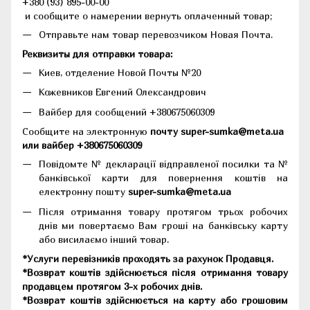
+380 (93) 895-00-00
и сообщите о намерении вернуть оплаченный товар;
Отправьте нам товар перевозчиком Новая Почта.
Реквизиты для отправки товара:
Киев, отделение Новой Почты №20
Кожевников Евгений Олександрович
Вайбер для сообщений +380675060309
Сообщите на электронную
почту super-sumka@meta.ua
или вайбер +380675060309
Повідомте № декларації відправленої посилки та №
банківської карти для повернення коштів на
електронну пошту
super-sumka@meta.ua
Після отримання товару протягом трьох робочих
днів ми повертаємо Вам гроші на банківську карту
або висилаємо інший товар.
*Услуги перевізників проходять за рахунок Продавця.
*Возврат коштів здійснюється після отримання товару
продавцем протягом 3-х робочих днів.
*Возврат коштів здійснюється на карту або грошовим