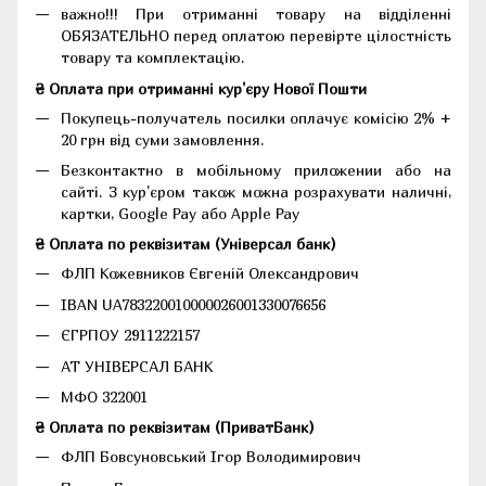
важно!!! При отриманні товару на відділенні
ОБЯЗАТЕЛЬНО перед оплатою перевірте цілостність
товару та комплектацію.
₴ Оплата при отриманні кур'єру Нової Пошти
Покупець-получатель посилки оплачує комісію 2% +
20 грн від суми замовлення.
Безконтактно в мобільному приложении або на
сайті. З кур'єром також можна розрахувати наличні,
картки, Google Pay або Apple Pay
₴ Оплата по реквізитам (Універсал банк)
ФЛП Кожевников Євгеній Олександрович
IBAN UA783220010000026001330076656
ЄГРПОУ 2911222157
АТ УНІВЕРСАЛ БАНК
МФО 322001
₴ Оплата по реквізитам (ПриватБанк)
ФЛП Бовсуновський Ігор Володимирович