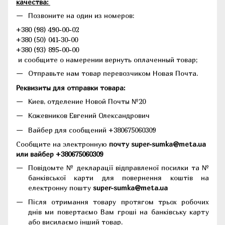
качества:
Позвоните на один из номеров:
+380 (98) 490-00-02
+380 (50) 041-30-00
+380 (93) 895-00-00
и сообщите о намерении вернуть оплаченный товар;
Отправьте нам товар перевозчиком Новая Почта.
Реквизиты для отправки товара:
Киев, отделение Новой Почты №20
Кожевников Евгений Олександрович
Вайбер для сообщений +380675060309
Сообщите на электронную
почту super-sumka@meta.ua
или вайбер +380675060309
Повідомте № декларації відправленої посилки та №
банківської карти для повернення коштів на
електронну пошту
super-sumka@meta.ua
Після отримання товару протягом трьох робочих
днів ми повертаємо Вам гроші на банківську карту
або висилаємо інший товар.