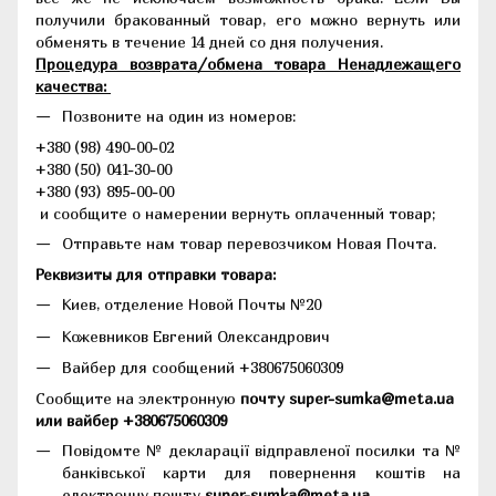
получили бракованный товар, его можно вернуть или
обменять в течение 14 дней со дня получения.
Процедура возврата/обмена товара Ненадлежащего
качества:
Позвоните на один из номеров:
+380 (98) 490-00-02
+380 (50) 041-30-00
+380 (93) 895-00-00
и сообщите о намерении вернуть оплаченный товар;
Отправьте нам товар перевозчиком Новая Почта.
Реквизиты для отправки товара:
Киев, отделение Новой Почты №20
Кожевников Евгений Олександрович
Вайбер для сообщений +380675060309
Сообщите на электронную
почту super-sumka@meta.ua
или вайбер +380675060309
Повідомте № декларації відправленої посилки та №
банківської карти для повернення коштів на
електронну пошту
super-sumka@meta.ua