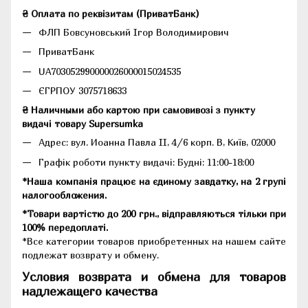
₴ Оплата по реквізитам (ПриватБанк)
ФЛП Бовсуновський Ігор Володимирович
ПриватБанк
UA703052990000026000015024535
ЄГРПОУ 3075718633
₴ Наличными або картою при самовивозі з пункту
видачі товару Supersumka
Адрес: вул. Иоанна Павла II, 4/6 корп. В, Київ, 02000
Графік роботи пункту видачі: Будні: 11:00-18:00
*Наша компанія працює на єдиному завдатку, на 2 групі
налогообложения.
*Товари вартістю до 200 грн., відправляються тільки при
100% передоплаті.
*Все категории товаров приобретенных на нашем сайте
подлежат возврату и обмену.
Условия возврата и обмена для товаров
надлежащего качества