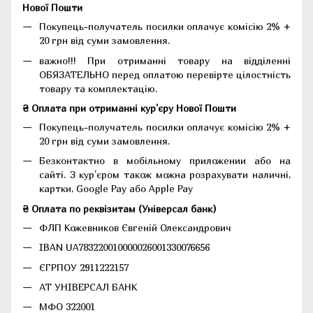
Нової Пошти
Покупець-получатель посилки оплачує комісію 2% +
20 грн від суми замовлення.
важно!!! При отриманні товару на відділенні
ОБЯЗАТЕЛЬНО перед оплатою перевірте цілостність
товару та комплектацію.
₴ Оплата при отриманні кур'єру Нової Пошти
Покупець-получатель посилки оплачує комісію 2% +
20 грн від суми замовлення.
Безконтактно в мобільному приложении або на
сайті. З кур'єром також можна розрахувати наличні,
картки, Google Pay або Apple Pay
₴ Оплата по реквізитам (Універсал банк)
ФЛП Кожевников Євгеній Олександрович
IBAN UA783220010000026001330076656
ЄГРПОУ 2911222157
АТ УНІВЕРСАЛ БАНК
МФО 322001