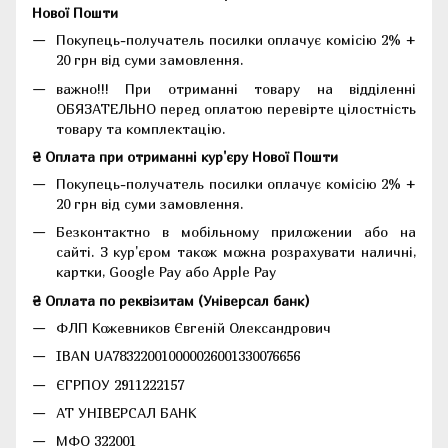
Нової Пошти
Покупець-получатель посилки оплачує комісію 2% +
20 грн від суми замовлення.
важно!!! При отриманні товару на відділенні
ОБЯЗАТЕЛЬНО перед оплатою перевірте цілостність
товару та комплектацію.
₴ Оплата при отриманні кур'єру Нової Пошти
Покупець-получатель посилки оплачує комісію 2% +
20 грн від суми замовлення.
Безконтактно в мобільному приложении або на
сайті. З кур'єром також можна розрахувати наличні,
картки, Google Pay або Apple Pay
₴ Оплата по реквізитам (Універсал банк)
ФЛП Кожевников Євгеній Олександрович
IBAN UA783220010000026001330076656
ЄГРПОУ 2911222157
АТ УНІВЕРСАЛ БАНК
МФО 322001