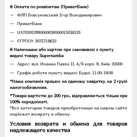
₴ Оплата по реквізитам (ПриватБанк)
ФЛП Бовсуновський Ігор Володимирович
ПриватБанк
UA703052990000026000015024535
ЄГРПОУ 3075718633
₴ Наличными або картою при самовивозі з пункту
видачі товару Supersumka
Адрес: вул. Иоанна Павла II, 4/6 корп. В, Київ, 02000
Графік роботи пункту видачі: Будні: 11:00-18:00
*Наша компанія працює на єдиному завдатку, на 2 групі
налогообложения.
*Товари вартістю до 200 грн., відправляються тільки при
100% передоплаті.
*Все категории товаров приобретенных на нашем сайте
подлежат возврату и обмену.
Условия возврата и обмена для товаров
надлежащего качества