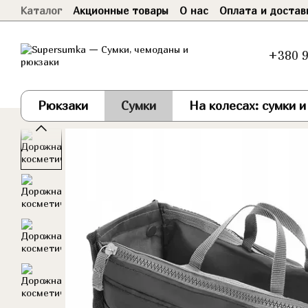
Каталог
Акционные товары
О нас
Оплата и достав
Перейти к основному контенту
Договор оферты
+380 9
Рюкзаки
Сумки
На колесах: сумки 