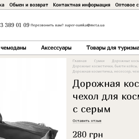
ка
Обмен и возврат
Контактная информация
Оптовое с
3 389 01 09
super-sumka@meta.ua
Перезвонить вам?
и чемоданы
Аксессуары
Товары для туризма
Главная
Сумки
Дорожные косм
Дорожные косметички, бьюти кейсы, 
Дорожная косметичка, несессер, чехо
Дорожная кос
чехол для ко
с серым
Оставить отзыв
280 грн