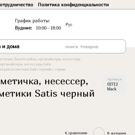
отрудничество
Политика конфиденциальности
График работы:
Рус
Будние:
10:00–18:00
 и дома
етички, бьюти кейсы, органайзеры, несессеры
органайзеры, несессеры Satis
л для косметики Satis черный с серым
метичка, несессер,
Артикул
02712
black
сметики Satis черный
К сравнению
В желания