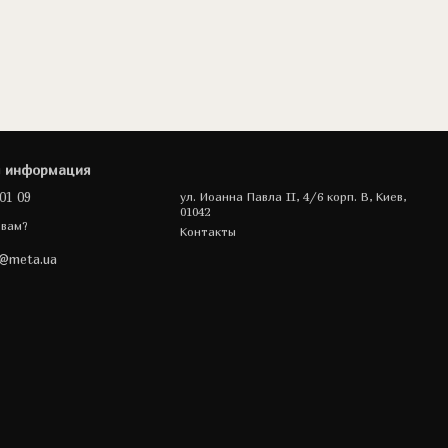
я информация
01 09
ул. Иоанна Павла II, 4/6 корп. В, Киев,
01042
 вам?
Контакты
a@meta.ua