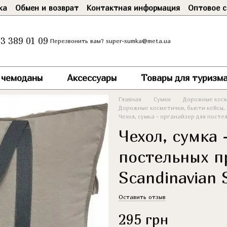
ка
Обмен и возврат
Контактная информация
Оптовое с
3 389 01 09
super-sumka@meta.ua
Перезвонить вам?
и чемоданы
Аксессуары
Товары для туризма
Главная
Сумки
Дорожные косм
Дорожные косметички, бьюти кейсы, 
Чехол, сумка - органайзер для посте
Чехол, сумка 
постельных п
Scandinavian 
Оставить отзыв
295 грн