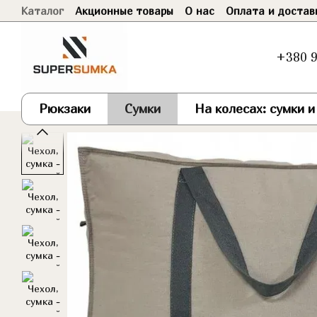
Каталог
Акционные товары
О нас
Оплата и достав
Перейти к основному контенту
Договор оферты
+380 9
Рюкзаки
Сумки
На колесах: сумки 