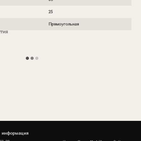
25
Прямоугольная
тия
я информация