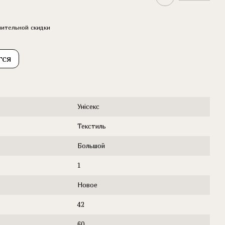
ительной скидки
тся
Унісекс
Текстиль
Большой
1
Новое
42
60