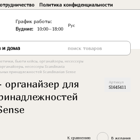
отрудничество
Политика конфиденциальности
График работы:
Рус
Будние:
10:00–18:00
 и дома
етички, бьюти кейсы, органайзеры, несессеры
органайзеры, несессеры Scandinavia
льных принадлежностей Scandinavian Sense
- органайзер для
Артикул
S1645411
ринадлежностей
Sense
К сравнению
В желания