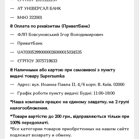
АТ УНІВЕРСАЛ БАНК
МФО 322001
₴ Оплата по реквізитам (ПриватБанк)
ФЛП Бовсуновський Ігор Володимирович
ПриватБанк
UA703052990000026000015024535
ЄГРПОУ 3075718633
₴ Наличными або картою при самовивозі з пункту
видачі товару Supersumka
Адрес: вул. Иоанна Павла II, 4/6 корп. В, Київ, 02000
Графік роботи пункту видачі: Будні: 11:00-18:00
*Наша компанія працює на єдиному завдатку, на 2 групі
налогообложения.
*Товари вартістю до 200 грн., відправляються тільки при
100% передоплаті.
*Все категории товаров приобретенных на нашем сайте
подлежат возврату и обмену.