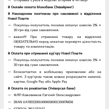
₴ Онлайн оплата Монобанк (Эквайринг)
₴ Накладеним платежом при самовивозі з відділення
Нової Пошти
Покупець-получатель посилки оплачує комісію 2% +
20 грн від суми замовлення.
важно!!! При отриманні товару на відділенні
ОБЯЗАТЕЛЬНО перед оплатою перевірте цілостність
товару та комплектацію.
₴ Оплата при отриманні кур'єру Нової Пошти
Покупець-получатель посилки оплачує комісію 2% +
20 грн від суми замовлення.
Безконтактно в мобільному приложении або на
сайті. З кур'єром також можна розрахувати наличні,
картки, Google Pay або Apple Pay
₴ Оплата по реквізитам (Універсал банк)
ФЛП Кожевников Євгеній Олександрович
IBAN UA783220010000026001330076656
ЄГРПОУ 2911222157