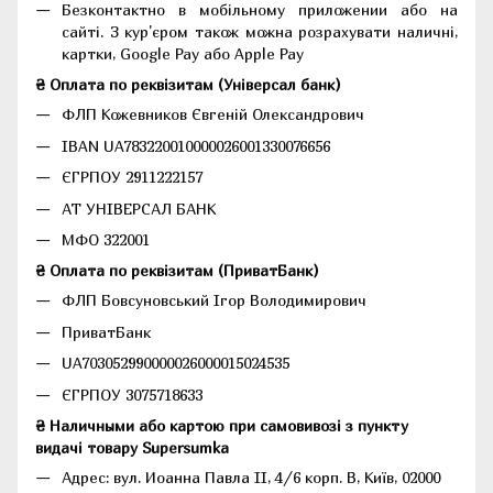
Безконтактно в мобільному приложении або на
сайті. З кур'єром також можна розрахувати наличні,
картки, Google Pay або Apple Pay
₴ Оплата по реквізитам (Універсал банк)
ФЛП Кожевников Євгеній Олександрович
IBAN UA783220010000026001330076656
ЄГРПОУ 2911222157
АТ УНІВЕРСАЛ БАНК
МФО 322001
₴ Оплата по реквізитам (ПриватБанк)
ФЛП Бовсуновський Ігор Володимирович
ПриватБанк
UA703052990000026000015024535
ЄГРПОУ 3075718633
₴ Наличными або картою при самовивозі з пункту
видачі товару Supersumka
Адрес: вул. Иоанна Павла II, 4/6 корп. В, Київ, 02000