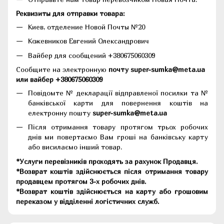
Реквизиты для отправки товара:
Киев, отделение Новой Почты №20
Кожевников Евгений Олександрович
Вайбер для сообщений +380675060309
Сообщите на электронную
почту super-sumka@meta.ua
или вайбер +380675060309
Повідомте № декларації відправленої посилки та №
банківської карти для повернення коштів на
електронну пошту
super-sumka@meta.ua
Після отримання товару протягом трьох робочих
днів ми повертаємо Вам гроші на банківську карту
або висилаємо інший товар.
*Услуги перевізників проходять за рахунок Продавця.
*Возврат коштів здійснюється після отримання товару
продавцем протягом 3-х робочих днів.
*Возврат коштів здійснюється на карту або грошовим
переказом у відділенні логістичних служб.