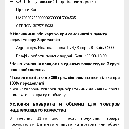
ФЛП Бовсуновський Ігор Володимирович
ПриватБанк
UA703052990000026000015024535
ЄГРПОУ 3075718633
₴ Наличными або картою при самовивозі з пункту
видачі товару Supersumka
Адрес: вул. Иоанна Павла II, 4/6 корп. В, Київ, 02000
Графік роботи пункту видачі: Будні: 11:00-18:00
*Наша компанія працює на єдиному завдатку, на 2 групі
налогообложения.
*Товари вартістю до 200 грн., відправляються тільки при
100% передоплаті.
*Все категории товаров приобретенных на нашем сайте
подлежат возврату и обмену.
Условия возврата и обмена для товаров
надлежащего качества
В течение 14-ти дней после получения товара
покупателем Вы имеете право на возврат или обмен