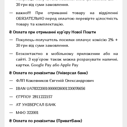
20 грн від суми замовлення.
важно!!! При отриманні товару на відділенні
ОБЯЗАТЕЛЬНО перед оплатою перевірте цілостність
товару та комплектацію.
₴ Оплата при отриманні кур'єру Нової Пошти
Покупець-получатель посилки оплачує комісію 2% +
20 грн від суми замовлення.
Безконтактно в мобільному приложении або на
сайті. З кур'єром також можна розрахувати наличні,
картки, Google Pay або Apple Pay
₴ Оплата по реквізитам (Універсал банк)
ФЛП Кожевников Євгеній Олександрович
IBAN UA783220010000026001330076656
ЄГРПОУ 2911222157
АТ УНІВЕРСАЛ БАНК
МФО 322001
₴ Оплата по реквізитам (ПриватБанк)