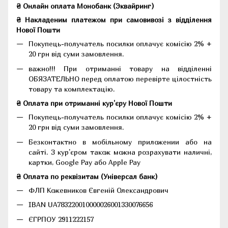
₴ Онлайн оплата Монобанк (Эквайринг)
₴ Накладеним платежом при самовивозі з відділення
Нової Пошти
Покупець-получатель посилки оплачує комісію 2% +
20 грн від суми замовлення.
важно!!! При отриманні товару на відділенні
ОБЯЗАТЕЛЬНО перед оплатою перевірте цілостність
товару та комплектацію.
₴ Оплата при отриманні кур'єру Нової Пошти
Покупець-получатель посилки оплачує комісію 2% +
20 грн від суми замовлення.
Безконтактно в мобільному приложении або на
сайті. З кур'єром також можна розрахувати наличні,
картки, Google Pay або Apple Pay
₴ Оплата по реквізитам (Універсал банк)
ФЛП Кожевников Євгеній Олександрович
IBAN UA783220010000026001330076656
ЄГРПОУ 2911222157