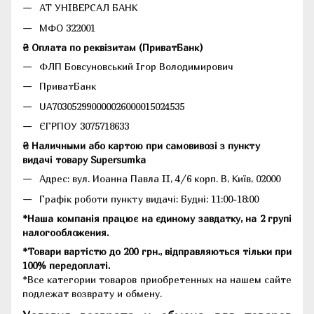
АТ УНІВЕРСАЛ БАНК
МФО 322001
₴ Оплата по реквізитам (ПриватБанк)
ФЛП Бовсуновський Ігор Володимирович
ПриватБанк
UA703052990000026000015024535
ЄГРПОУ 3075718633
₴ Наличными або картою при самовивозі з пункту
видачі товару Supersumka
Адрес: вул. Иоанна Павла II, 4/6 корп. В, Київ, 02000
Графік роботи пункту видачі: Будні: 11:00-18:00
*Наша компанія працює на єдиному завдатку, на 2 групі
налогообложения.
*Товари вартістю до 200 грн., відправляються тільки при
100% передоплаті.
*Все категории товаров приобретенных на нашем сайте
подлежат возврату и обмену.