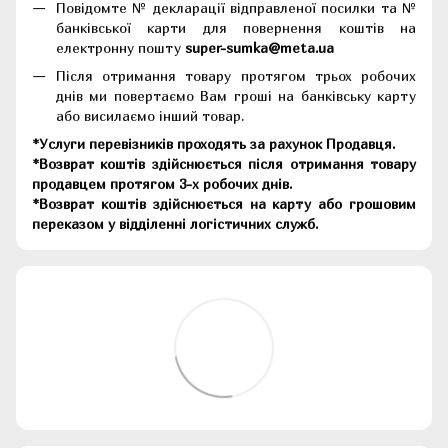
Повідомте № декларації відправленої посилки та №
банківської карти для повернення коштів на
електронну пошту
super-sumka@meta.ua
Після отримання товару протягом трьох робочих
днів ми повертаємо Вам гроші на банківську карту
або висилаємо інший товар.
*Услуги перевізників проходять за рахунок Продавця.
*Возврат коштів здійснюється після отримання товару
продавцем протягом 3-х робочих днів.
*Возврат коштів здійснюється на карту або грошовим
переказом у відділенні логістичних служб.