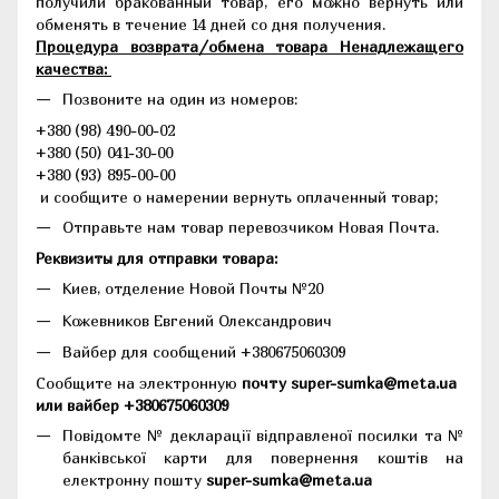
получили бракованный товар, его можно вернуть или
обменять в течение 14 дней со дня получения.
Процедура возврата/обмена товара Ненадлежащего
качества:
Позвоните на один из номеров:
+380 (98) 490-00-02
+380 (50) 041-30-00
+380 (93) 895-00-00
и сообщите о намерении вернуть оплаченный товар;
Отправьте нам товар перевозчиком Новая Почта.
Реквизиты для отправки товара:
Киев, отделение Новой Почты №20
Кожевников Евгений Олександрович
Вайбер для сообщений +380675060309
Сообщите на электронную
почту super-sumka@meta.ua
или вайбер +380675060309
Повідомте № декларації відправленої посилки та №
банківської карти для повернення коштів на
електронну пошту
super-sumka@meta.ua