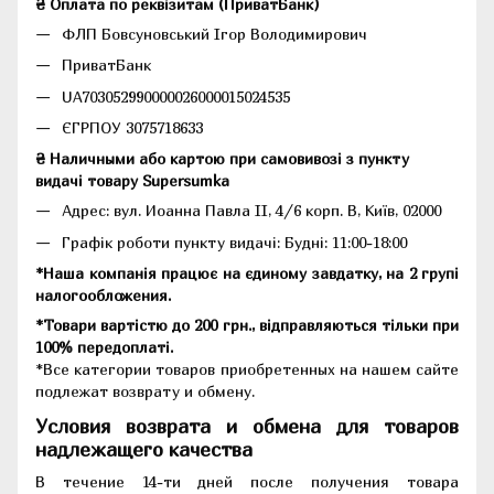
₴ Оплата по реквізитам (ПриватБанк)
ФЛП Бовсуновський Ігор Володимирович
ПриватБанк
UA703052990000026000015024535
ЄГРПОУ 3075718633
₴ Наличными або картою при самовивозі з пункту
видачі товару Supersumka
Адрес: вул. Иоанна Павла II, 4/6 корп. В, Київ, 02000
Графік роботи пункту видачі: Будні: 11:00-18:00
*Наша компанія працює на єдиному завдатку, на 2 групі
налогообложения.
*Товари вартістю до 200 грн., відправляються тільки при
100% передоплаті.
*Все категории товаров приобретенных на нашем сайте
подлежат возврату и обмену.
Условия возврата и обмена для товаров
надлежащего качества
В течение 14-ти дней после получения товара