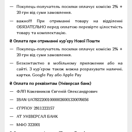
Покупець-получатель посилки оплачує комісію 2% +
20 грн від суми замовлення.
важно!!! При отриманні товару на відділенні
ОБЯЗАТЕЛЬНО перед оплатою перевірте цілостність
товару та комплектацію.
₴ Оплата при отриманні кур'єру Нової Пошти
Покупець-получатель посилки оплачує комісію 2% +
20 грн від суми замовлення.
Безконтактно в мобільному приложении або на
сайті. З кур'єром також можна розрахувати наличні,
картки, Google Pay або Apple Pay
₴ Оплата по реквізитам (Універсал банк)
ФЛП Кожевников Євгеній Олександрович
IBAN UA783220010000026001330076656
ЄГРПОУ 2911222157
АТ УНІВЕРСАЛ БАНК
МФО 322001