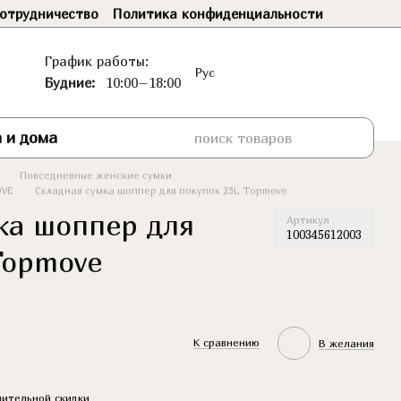
отрудничество
Политика конфиденциальности
График работы:
Рус
Будние:
10:00–18:00
 и дома
Повседневные женские сумки
OVE
Складная сумка шоппер для покупок 25L Topmove
ка шоппер для
Артикул
100345612003
Topmove
К сравнению
В желания
ительной скидки