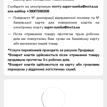
Сообщите на электронную
почту super-sumka@meta.ua
или вайбер +380675060309
Повідомте № декларації відправленої посилки та №
банківської карти для повернення коштів на
електронну пошту
super-sumka@meta.ua
Після отримання товару протягом трьох робочих
днів ми повертаємо Вам гроші на банківську карту
або висилаємо інший товар.
*Услуги перевізників проходять за рахунок Продавця.
*Возврат коштів здійснюється після отримання товару
продавцем протягом 3-х робочих днів.
*Возврат коштів здійснюється на карту або грошовим
переказом у відділенні логістичних служб.