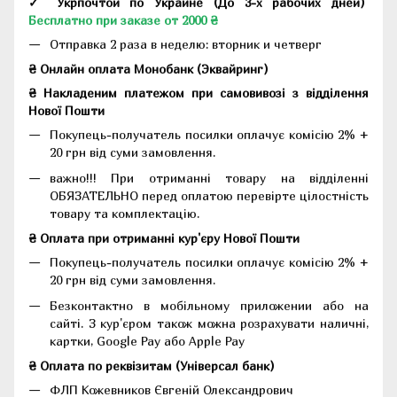
✓ Укрпочтой по Украине (До 3-х рабочих дней)
Бесплатно при заказе от 2000 ₴
Отправка 2 раза в неделю: вторник и четверг
₴ Онлайн оплата Монобанк (Эквайринг)
₴ Накладеним платежом при самовивозі з відділення
Нової Пошти
Покупець-получатель посилки оплачує комісію 2% +
20 грн від суми замовлення.
важно!!! При отриманні товару на відділенні
ОБЯЗАТЕЛЬНО перед оплатою перевірте цілостність
товару та комплектацію.
₴ Оплата при отриманні кур'єру Нової Пошти
Покупець-получатель посилки оплачує комісію 2% +
20 грн від суми замовлення.
Безконтактно в мобільному приложении або на
сайті. З кур'єром також можна розрахувати наличні,
картки, Google Pay або Apple Pay
₴ Оплата по реквізитам (Універсал банк)
ФЛП Кожевников Євгеній Олександрович