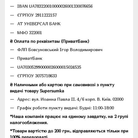
IBAN UA783220010000026001330076656
ЄГРПОУ 2911222157
АТ УНІВЕРСАЛ БАНК
МФО 322001
₴ Оплата по реквізитам (ПриватБанк)
ФЛП Бовсуновський Ігор Володимирович
ПриватБанк
UA703052990000026000015024535
ЄГРПОУ 3075718633
₴ Наличными або картою при самовивозі з пункту
видачі товару Supersumka
Адрес: вул. Иоанна Павла II, 4/6 корп. В, Київ, 02000
Графік роботи пункту видачі: Будні: 11:00-18:00
*Наша компанія працює на єдиному завдатку, на 2 групі
налогообложения.
*Товари вартістю до 200 грн., відправляються тільки при
100% передоплаті.