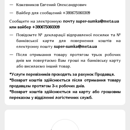
Кожевников Евгений Олександрович
Вайбер для сообщений +380675060309
Сообщите на электронную
почту super-sumka@meta.ua
или вайбер +380675060309
Повідомте № декларації відправленої посилки та №
банківської карти для повернення коштів на
електронну пошту
super-sumka@meta.ua
Після отримання товару протягом трьох робочих
днів ми повертаємо Вам гроші на банківську карту
або висилаємо інший товар.
*Услуги перевізників проходять за рахунок Продавця.
*Возврат коштів здійснюється після отримання товару
продавцем протягом 3-х робочих днів.
*Возврат коштів здійснюється на карту або грошовим
переказом у відділенні логістичних служб.