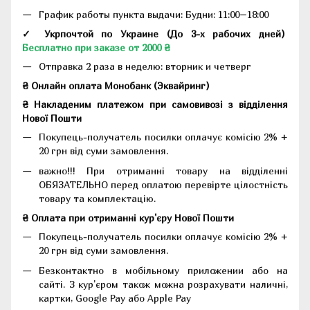
График работы пункта выдачи: Будни: 11:00–18:00
✓ Укрпочтой по Украине (До 3-х рабочих дней)
Бесплатно при заказе от 2000 ₴
Отправка 2 раза в неделю: вторник и четверг
₴ Онлайн оплата Монобанк (Эквайринг)
₴ Накладеним платежом при самовивозі з відділення
Нової Пошти
Покупець-получатель посилки оплачує комісію 2% +
20 грн від суми замовлення.
важно!!! При отриманні товару на відділенні
ОБЯЗАТЕЛЬНО перед оплатою перевірте цілостність
товару та комплектацію.
₴ Оплата при отриманні кур'єру Нової Пошти
Покупець-получатель посилки оплачує комісію 2% +
20 грн від суми замовлення.
Безконтактно в мобільному приложении або на
сайті. З кур'єром також можна розрахувати наличні,
картки, Google Pay або Apple Pay