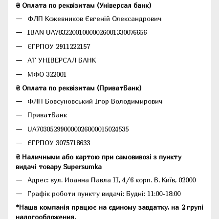
₴ Оплата по реквізитам (Універсал банк)
ФЛП Кожевников Євгеній Олександрович
IBAN UA783220010000026001330076656
ЄГРПОУ 2911222157
АТ УНІВЕРСАЛ БАНК
МФО 322001
₴ Оплата по реквізитам (ПриватБанк)
ФЛП Бовсуновський Ігор Володимирович
ПриватБанк
UA703052990000026000015024535
ЄГРПОУ 3075718633
₴ Наличными або картою при самовивозі з пункту
видачі товару Supersumka
Адрес: вул. Иоанна Павла II, 4/6 корп. В, Київ, 02000
Графік роботи пункту видачі: Будні: 11:00-18:00
*Наша компанія працює на єдиному завдатку, на 2 групі
налогообложения.