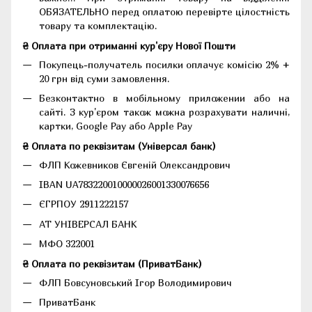
ОБЯЗАТЕЛЬНО перед оплатою перевірте цілостність
товару та комплектацію.
₴ Оплата при отриманні кур'єру Нової Пошти
Покупець-получатель посилки оплачує комісію 2% +
20 грн від суми замовлення.
Безконтактно в мобільному приложении або на
сайті. З кур'єром також можна розрахувати наличні,
картки, Google Pay або Apple Pay
₴ Оплата по реквізитам (Універсал банк)
ФЛП Кожевников Євгеній Олександрович
IBAN UA783220010000026001330076656
ЄГРПОУ 2911222157
АТ УНІВЕРСАЛ БАНК
МФО 322001
₴ Оплата по реквізитам (ПриватБанк)
ФЛП Бовсуновський Ігор Володимирович
ПриватБанк