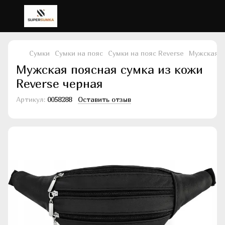
Сумки
Сумки на пояс
Сумки на пояс Reverse
Мужская п
Мужская поясная сумка из кожи
Reverse черная
Артикул:
0058288
Оставить отзыв