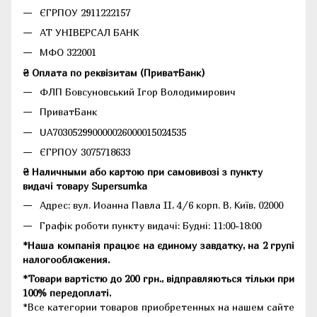
ЄГРПОУ 2911222157
АТ УНІВЕРСАЛ БАНК
МФО 322001
₴ Оплата по реквізитам (ПриватБанк)
ФЛП Бовсуновський Ігор Володимирович
ПриватБанк
UA703052990000026000015024535
ЄГРПОУ 3075718633
₴ Наличными або картою при самовивозі з пункту
видачі товару Supersumka
Адрес: вул. Иоанна Павла II, 4/6 корп. В, Київ, 02000
Графік роботи пункту видачі: Будні: 11:00-18:00
*Наша компанія працює на єдиному завдатку, на 2 групі
налогообложения.
*Товари вартістю до 200 грн., відправляються тільки при
100% передоплаті.
*Все категории товаров приобретенных на нашем сайте