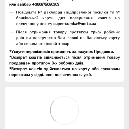
или вайбер +380675060309
Повідомте № декларації відправленої посилки та №
банківської карти для повернення коштів на
електронну пошту
super-sumka@meta.ua
Після отримання товару протягом трьох робочих
днів ми повертаємо Вам гроші на банківську карту
або висилаємо інший товар.
*Услуги перевізників проходять за рахунок Продавця.
*Возврат коштів здійснюється після отримання товару
продавцем протягом 3-х робочих днів.
*Возврат коштів здійснюється на карту або грошовим
переказом у відділенні логістичних служб.