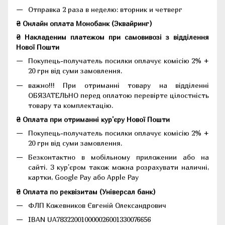
Отправка 2 раза в неделю: вторник и четверг
₴ Онлайн оплата Монобанк (Эквайринг)
₴ Накладеним платежом при самовивозі з відділення
Нової Пошти
Покупець-получатель посилки оплачує комісію 2% +
20 грн від суми замовлення.
важно!!! При отриманні товару на відділенні
ОБЯЗАТЕЛЬНО перед оплатою перевірте цілостність
товару та комплектацію.
₴ Оплата при отриманні кур'єру Нової Пошти
Покупець-получатель посилки оплачує комісію 2% +
20 грн від суми замовлення.
Безконтактно в мобільному приложении або на
сайті. З кур'єром також можна розрахувати наличні,
картки, Google Pay або Apple Pay
₴ Оплата по реквізитам (Універсал банк)
ФЛП Кожевников Євгеній Олександрович
IBAN UA783220010000026001330076656