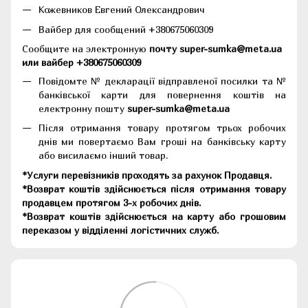
Кожевников Евгений Олександрович
Вайбер для сообщений +380675060309
Сообщите на электронную
почту super-sumka@meta.ua
или вайбер +380675060309
Повідомте № декларації відправленої посилки та №
банківської карти для повернення коштів на
електронну пошту
super-sumka@meta.ua
Після отримання товару протягом трьох робочих
днів ми повертаємо Вам гроші на банківську карту
або висилаємо інший товар.
*Услуги перевізників проходять за рахунок Продавця.
*Возврат коштів здійснюється після отримання товару
продавцем протягом 3-х робочих днів.
*Возврат коштів здійснюється на карту або грошовим
переказом у відділенні логістичних служб.