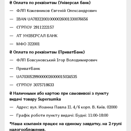
₴ Оплата по реквізитам (Універсал банк)
ФЛП Кожевников Євгеній Олександрович
IBAN UA783220010000026001330076656
ЄГРПОУ 2911222157
АТ УНІВЕРСАЛ БАНК
МФО 322001
₴ Оплата по реквізитам (ПриватБанк)
ФЛП Бовсуновський Ігор Володимирович
ПриватБанк
UA703052990000026000015024535
ЄГРПОУ 3075718633
₴ Наличными або картою при самовивозі з пункту
видачі товару Supersumka
Адрес: вул. Иоанна Павла II, 4/6 корп. В, Київ, 02000
Графік роботи пункту видачі: Будні: 11:00-18:00
*Наша компанія працює на єдиному завдатку, на 2 групі
налогообложения.