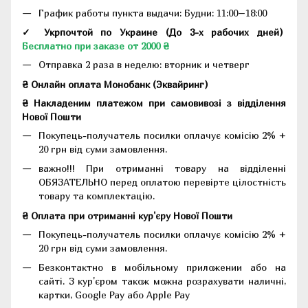
График работы пункта выдачи: Будни: 11:00–18:00
✓ Укрпочтой по Украине (До 3-х рабочих дней)
Бесплатно при заказе от 2000 ₴
Отправка 2 раза в неделю: вторник и четверг
₴ Онлайн оплата Монобанк (Эквайринг)
₴ Накладеним платежом при самовивозі з відділення
Нової Пошти
Покупець-получатель посилки оплачує комісію 2% +
20 грн від суми замовлення.
важно!!! При отриманні товару на відділенні
ОБЯЗАТЕЛЬНО перед оплатою перевірте цілостність
товару та комплектацію.
₴ Оплата при отриманні кур'єру Нової Пошти
Покупець-получатель посилки оплачує комісію 2% +
20 грн від суми замовлення.
Безконтактно в мобільному приложении або на
сайті. З кур'єром також можна розрахувати наличні,
картки, Google Pay або Apple Pay