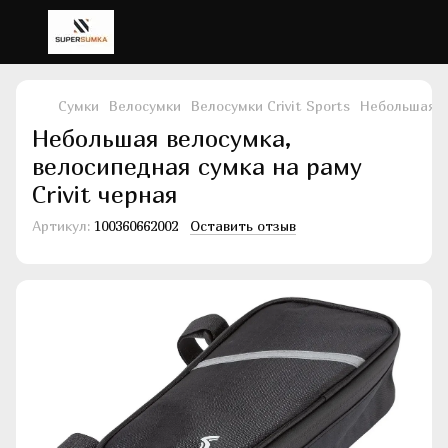
Сумки
Велосумки
Велосумки Crivit Sports
Небольшая ве
Небольшая велосумка,
велосипедная сумка на раму
Crivit черная
Артикул:
100360662002
Оставить отзыв