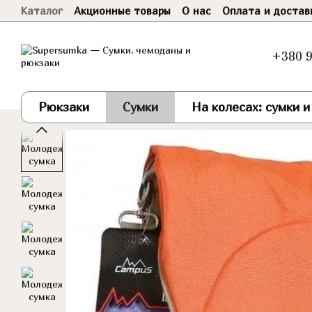
Каталог
Акционные товары
О нас
Оплата и достав
Перейти к основному контенту
Договор оферты
+380 9
Рюкзаки
Сумки
На колесах: сумки 