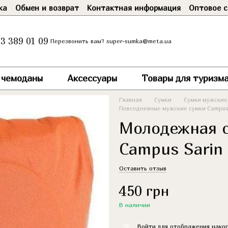
ка
Обмен и возврат
Контактная информация
Оптовое с
3 389 01 09
super-sumka@meta.ua
Перезвонить вам?
и чемоданы
Аксессуары
Товары для туризма
Главная
Сумки
Сумки мужские
Повседневные мужские сумки Campu
Молодежная с
Campus Sarin
Оставить отзыв
450 грн
В наличии
%
Войти
для отображения накоп