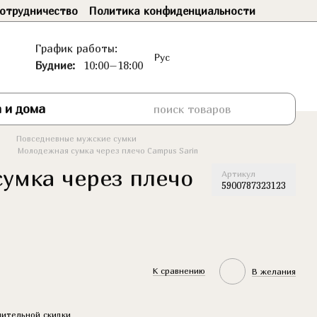
отрудничество
Политика конфиденциальности
График работы:
Рус
Будние:
10:00–18:00
 и дома
Повседневные мужские сумки
s
Молодежная сумка через плечо Campus Sarin
умка через плечо
Артикул
5900787323123
К сравнению
В желания
ительной скидки