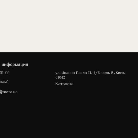
я информация
01 09
ул. Иоанна Павла II, 4/6 корп. В, Киев,
01042
 вам?
Контакты
a@meta.ua