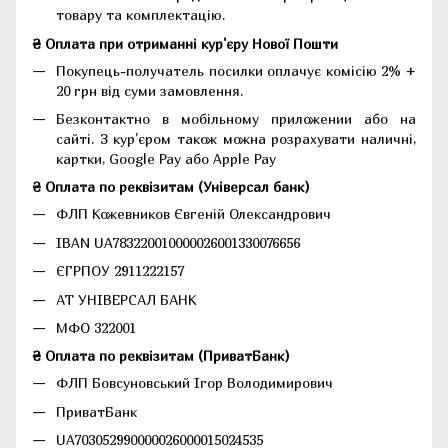
товару та комплектацію.
₴ Оплата при отриманні кур'єру Нової Пошти
Покупець-получатель посилки оплачує комісію 2% +
20 грн від суми замовлення.
Безконтактно в мобільному приложении або на
сайті. З кур'єром також можна розрахувати наличні,
картки, Google Pay або Apple Pay
₴ Оплата по реквізитам (Універсал банк)
ФЛП Кожевников Євгеній Олександрович
IBAN UA783220010000026001330076656
ЄГРПОУ 2911222157
АТ УНІВЕРСАЛ БАНК
МФО 322001
₴ Оплата по реквізитам (ПриватБанк)
ФЛП Бовсуновський Ігор Володимирович
ПриватБанк
UA703052990000026000015024535