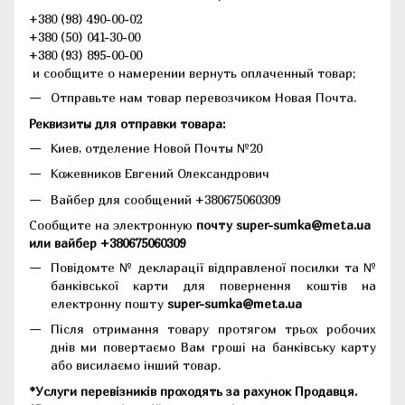
+380 (98) 490-00-02
+380 (50) 041-30-00
+380 (93) 895-00-00
и сообщите о намерении вернуть оплаченный товар;
Отправьте нам товар перевозчиком Новая Почта.
Реквизиты для отправки товара:
Киев, отделение Новой Почты №20
Кожевников Евгений Олександрович
Вайбер для сообщений +380675060309
Сообщите на электронную
почту super-sumka@meta.ua
или вайбер +380675060309
Повідомте № декларації відправленої посилки та №
банківської карти для повернення коштів на
електронну пошту
super-sumka@meta.ua
Після отримання товару протягом трьох робочих
днів ми повертаємо Вам гроші на банківську карту
або висилаємо інший товар.
*Услуги перевізників проходять за рахунок Продавця.