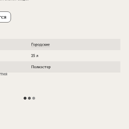
тся
Городские
25 л
Полиэстер
тия