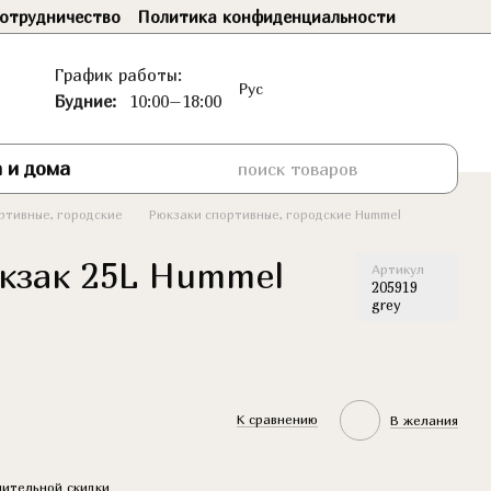
отрудничество
Политика конфиденциальности
График работы:
Рус
Будние:
10:00–18:00
 и дома
ртивные, городские
Рюкзаки спортивные, городские Hummel
кзак 25L Hummel
Артикул
205919
grey
К сравнению
В желания
ительной скидки