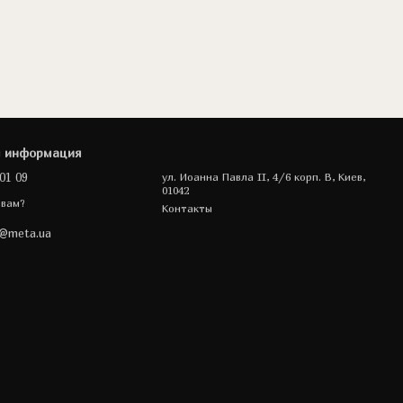
я информация
01 09
ул. Иоанна Павла II, 4/6 корп. В, Киев,
01042
 вам?
Контакты
a@meta.ua