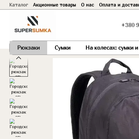
Каталог
Акционные товары
О нас
Оплата и достав
Перейти к основному контенту
Договор оферты
+380 9
Рюкзаки
Сумки
На колесах: сумки 