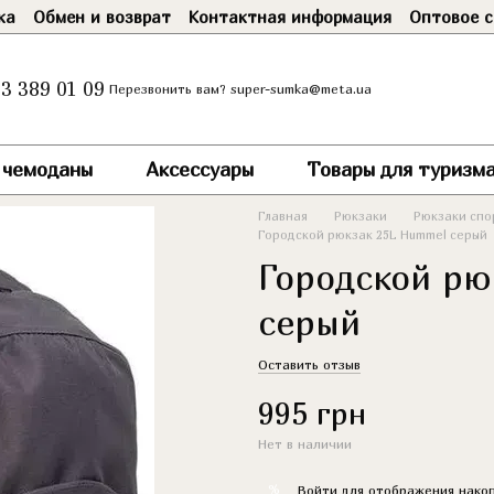
ка
Обмен и возврат
Контактная информация
Оптовое с
3 389 01 09
super-sumka@meta.ua
Перезвонить вам?
и чемоданы
Аксессуары
Товары для туризма
Главная
Рюкзаки
Рюкзаки спо
Городской рюкзак 25L Hummel серый
Городской рю
серый
Оставить отзыв
995 грн
Нет в наличии
%
Войти
для отображения накоп