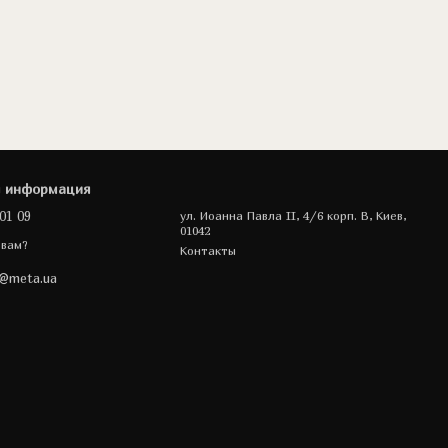
я информация
01 09
ул. Иоанна Павла II, 4/6 корп. В, Киев,
01042
 вам?
Контакты
a@meta.ua