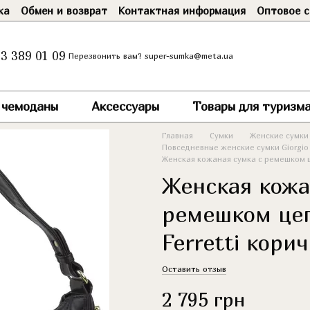
ка
Обмен и возврат
Контактная информация
Оптовое с
3 389 01 09
super-sumka@meta.ua
Перезвонить вам?
и чемоданы
Аксессуары
Товары для туризма
Главная
Сумки
Женские сумки
Повседневные женские сумки Giorgio F
Женская кожаная сумка с ремешком це
Женская кожа
ремешком цеп
Ferretti кори
Оставить отзыв
2 795 грн