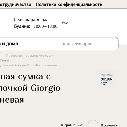
отрудничество
Политика конфиденциальности
График работы:
Рус
Будние:
10:00–18:00
 и дома
Повседневные женские сумки
erretti
почкой Giorgio Ferretti коричневая
ная сумка с
Артикул
90488-
137
очкой Giorgio
чневая
К сравнению
В желания