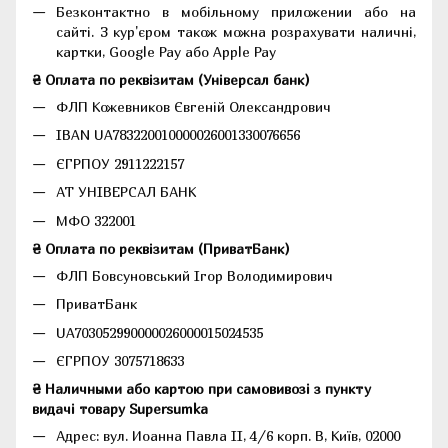
Безконтактно в мобільному приложении або на
сайті. З кур'єром також можна розрахувати наличні,
картки, Google Pay або Apple Pay
₴ Оплата по реквізитам (Універсал банк)
ФЛП Кожевников Євгеній Олександрович
IBAN UA783220010000026001330076656
ЄГРПОУ 2911222157
АТ УНІВЕРСАЛ БАНК
МФО 322001
₴ Оплата по реквізитам (ПриватБанк)
ФЛП Бовсуновський Ігор Володимирович
ПриватБанк
UA703052990000026000015024535
ЄГРПОУ 3075718633
₴ Наличными або картою при самовивозі з пункту
видачі товару Supersumka
Адрес: вул. Иоанна Павла II, 4/6 корп. В, Київ, 02000