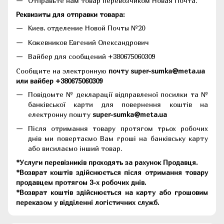
Отправьте нам товар перевозчиком Новая Почта.
Реквизиты для отправки товара:
Киев, отделение Новой Почты №20
Кожевников Евгений Олександрович
Вайбер для сообщений +380675060309
Сообщите на электронную
почту super-sumka@meta.ua
или вайбер +380675060309
Повідомте № декларації відправленої посилки та №
банківської карти для повернення коштів на
електронну пошту
super-sumka@meta.ua
Після отримання товару протягом трьох робочих
днів ми повертаємо Вам гроші на банківську карту
або висилаємо інший товар.
*Услуги перевізників проходять за рахунок Продавця.
*Возврат коштів здійснюється після отримання товару
продавцем протягом 3-х робочих днів.
*Возврат коштів здійснюється на карту або грошовим
переказом у відділенні логістичних служб.