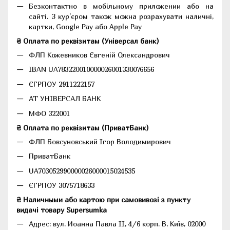
Безконтактно в мобільному приложении або на
сайті. З кур'єром також можна розрахувати наличні,
картки, Google Pay або Apple Pay
₴ Оплата по реквізитам (Універсал банк)
ФЛП Кожевников Євгеній Олександрович
IBAN UA783220010000026001330076656
ЄГРПОУ 2911222157
АТ УНІВЕРСАЛ БАНК
МФО 322001
₴ Оплата по реквізитам (ПриватБанк)
ФЛП Бовсуновський Ігор Володимирович
ПриватБанк
UA703052990000026000015024535
ЄГРПОУ 3075718633
₴ Наличными або картою при самовивозі з пункту
видачі товару Supersumka
Адрес: вул. Иоанна Павла II, 4/6 корп. В, Київ, 02000