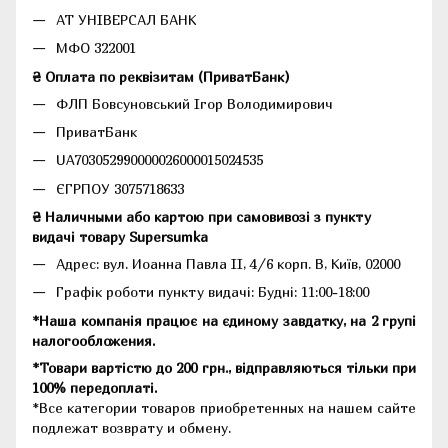
АТ УНІВЕРСАЛ БАНК
МФО 322001
₴ Оплата по реквізитам (ПриватБанк)
ФЛП Бовсуновський Ігор Володимирович
ПриватБанк
UA703052990000026000015024535
ЄГРПОУ 3075718633
₴ Наличными або картою при самовивозі з пункту
видачі товару Supersumka
Адрес: вул. Иоанна Павла II, 4/6 корп. В, Київ, 02000
Графік роботи пункту видачі: Будні: 11:00-18:00
*Наша компанія працює на єдиному завдатку, на 2 групі
налогообложения.
*Товари вартістю до 200 грн., відправляються тільки при
100% передоплаті.
*Все категории товаров приобретенных на нашем сайте
подлежат возврату и обмену.