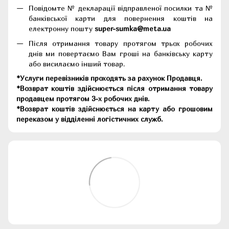
Повідомте № декларації відправленої посилки та №
банківської карти для повернення коштів на
електронну пошту
super-sumka@meta.ua
Після отримання товару протягом трьох робочих
днів ми повертаємо Вам гроші на банківську карту
або висилаємо інший товар.
*Услуги перевізників проходять за рахунок Продавця.
*Возврат коштів здійснюється після отримання товару
продавцем протягом 3-х робочих днів.
*Возврат коштів здійснюється на карту або грошовим
переказом у відділенні логістичних служб.