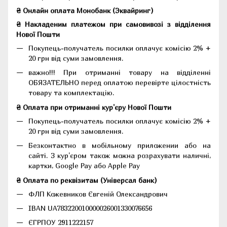
₴ Онлайн оплата Монобанк (Эквайринг)
₴ Накладеним платежом при самовивозі з відділення
Нової Пошти
Покупець-получатель посилки оплачує комісію 2% +
20 грн від суми замовлення.
важно!!! При отриманні товару на відділенні
ОБЯЗАТЕЛЬНО перед оплатою перевірте цілостність
товару та комплектацію.
₴ Оплата при отриманні кур'єру Нової Пошти
Покупець-получатель посилки оплачує комісію 2% +
20 грн від суми замовлення.
Безконтактно в мобільному приложении або на
сайті. З кур'єром також можна розрахувати наличні,
картки, Google Pay або Apple Pay
₴ Оплата по реквізитам (Універсал банк)
ФЛП Кожевников Євгеній Олександрович
IBAN UA783220010000026001330076656
ЄГРПОУ 2911222157