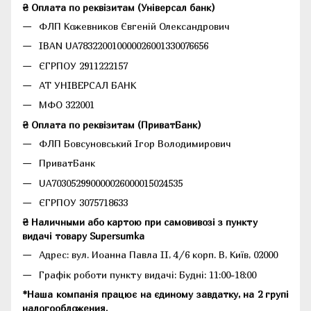
₴ Оплата по реквізитам (Універсал банк)
ФЛП Кожевников Євгеній Олександрович
IBAN UA783220010000026001330076656
ЄГРПОУ 2911222157
АТ УНІВЕРСАЛ БАНК
МФО 322001
₴ Оплата по реквізитам (ПриватБанк)
ФЛП Бовсуновський Ігор Володимирович
ПриватБанк
UA703052990000026000015024535
ЄГРПОУ 3075718633
₴ Наличными або картою при самовивозі з пункту
видачі товару Supersumka
Адрес: вул. Иоанна Павла II, 4/6 корп. В, Київ, 02000
Графік роботи пункту видачі: Будні: 11:00-18:00
*Наша компанія працює на єдиному завдатку, на 2 групі
налогообложения.