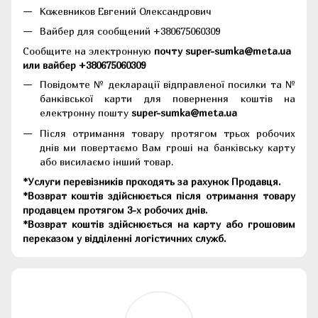
Кожевников Евгений Олександрович
Вайбер для сообщений +380675060309
Сообщите на электронную
почту super-sumka@meta.ua
или вайбер +380675060309
Повідомте № декларації відправленої посилки та №
банківської карти для повернення коштів на
електронну пошту
super-sumka@meta.ua
Після отримання товару протягом трьох робочих
днів ми повертаємо Вам гроші на банківську карту
або висилаємо інший товар.
*Услуги перевізників проходять за рахунок Продавця.
*Возврат коштів здійснюється після отримання товару
продавцем протягом 3-х робочих днів.
*Возврат коштів здійснюється на карту або грошовим
переказом у відділенні логістичних служб.