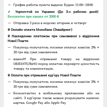
График работы пункта выдачи: Будни: 11:00–18:00
✓ Укрпочтой по Украине (До 3-х рабочих дней)
Бесплатно при заказе от 2000 ₴
Отправка 2 раза в неделю: вторник и четверг
₴ Онлайн оплата Монобанк (Эквайринг)
₴ Накладеним платежом при самовивозі з відділення
Нової Пошти
Покупець-получатель посилки оплачує комісію 2% +
20 грн від суми замовлення.
важно!!! При отриманні товару на відділенні
ОБЯЗАТЕЛЬНО перед оплатою перевірте цілостність
товару та комплектацію.
₴ Оплата при отриманні кур'єру Нової Пошти
Покупець-получатель посилки оплачує комісію 2% +
20 грн від суми замовлення.
Безконтактно в мобільному приложении або на
сайті. З кур'єром також можна розрахувати наличні,
картки, Google Pay або Apple Pay