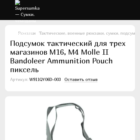
Рюкзаки
Тактические, военные рюкзаки, сумки, подсумки
Подсумок тактический для трех
магазинов М16, M4 Molle II
Bandoleer Ammunition Pouch
пиксель
Артикул:
W911QY06D-003
Оставить отзыв