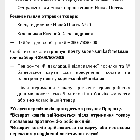
Отправьте нам товар перевозчиком Новая Почта.
Реквизиты для отправки товара:
Киев, отделение Новой Почты №20
Кожевников Евгений Олександрович
Вайбер для сообщений +380675060309
Сообщите на электронную
почту super-sumka@meta.ua
или вайбер +380675060309
Повідомте № декларації відправленої посилки та №
банківської карти для повернення коштів на
електронну пошту
super-sumka@meta.ua
Після отримання товару протягом трьох робочих
днів ми повертаємо Вам гроші на банківську карту
або висилаємо інший товар.
*Услуги перевізників проходять за рахунок Продавця.
*Возврат коштів здійснюється після отримання товару
продавцем протягом 3-х робочих днів.
*Возврат коштів здійснюється на карту або грошовим
переказом у відділенні логістичних служб.