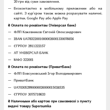
20 грн від суми замовлення.
Безконтактно в мобільному приложении або на
сайті. З кур'єром також можна розрахувати наличні,
картки, Google Pay або Apple Pay
₴ Оплата по реквізитам (Універсал банк)
ФЛП Кожевников Євгеній Олександрович
IBAN UA783220010000026001330076656
ЄГРПОУ 2911222157
АТ УНІВЕРСАЛ БАНК
МФО 322001
₴ Оплата по реквізитам (ПриватБанк)
ФЛП Бовсуновський Ігор Володимирович
ПриватБанк
UA703052990000026000015024535
ЄГРПОУ 3075718633
₴ Наличными або картою при самовивозі з пункту
видачі товару Supersumka