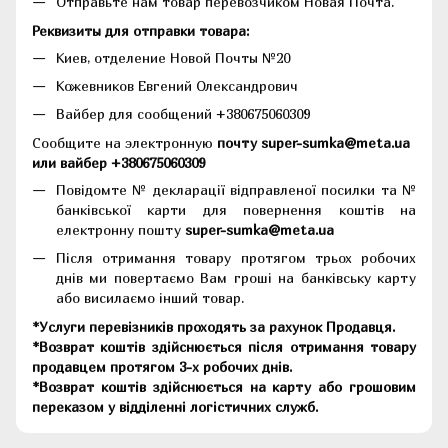
Отправьте нам товар перевозчиком Новая Почта.
Реквизиты для отправки товара:
Киев, отделение Новой Почты №20
Кожевников Евгений Олександрович
Вайбер для сообщений +380675060309
Сообщите на электронную
почту super-sumka@meta.ua
или вайбер +380675060309
Повідомте № декларації відправленої посилки та №
банківської карти для повернення коштів на
електронну пошту
super-sumka@meta.ua
Після отримання товару протягом трьох робочих
днів ми повертаємо Вам гроші на банківську карту
або висилаємо інший товар.
*Услуги перевізників проходять за рахунок Продавця.
*Возврат коштів здійснюється після отримання товару
продавцем протягом 3-х робочих днів.
*Возврат коштів здійснюється на карту або грошовим
переказом у відділенні логістичних служб.