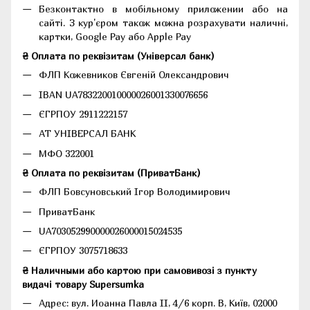
Безконтактно в мобільному приложении або на
сайті. З кур'єром також можна розрахувати наличні,
картки, Google Pay або Apple Pay
₴ Оплата по реквізитам (Універсал банк)
ФЛП Кожевников Євгеній Олександрович
IBAN UA783220010000026001330076656
ЄГРПОУ 2911222157
АТ УНІВЕРСАЛ БАНК
МФО 322001
₴ Оплата по реквізитам (ПриватБанк)
ФЛП Бовсуновський Ігор Володимирович
ПриватБанк
UA703052990000026000015024535
ЄГРПОУ 3075718633
₴ Наличными або картою при самовивозі з пункту
видачі товару Supersumka
Адрес: вул. Иоанна Павла II, 4/6 корп. В, Київ, 02000