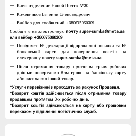
Киев, отделение Новой Почты №20
Кожевников Евгений Олександрович
Вайбер для сообщений +380675060309
Сообщите на электронную
почту super-sumka@meta.ua
или вайбер +380675060309
Повідомте № декларації відправленої посилки та №
банківської карти для повернення коштів на
електронну пошту
super-sumka@meta.ua
Після отримання товару протягом трьох робочих
днів ми повертаємо Вам гроші на банківську карту
або висилаємо інший товар.
*Услуги перевізників проходять за рахунок Продавця.
*Возврат коштів здійснюється після отримання товару
продавцем протягом 3-х робочих днів.
*Возврат коштів здійснюється на карту або грошовим
переказом у відділенні логістичних служб.