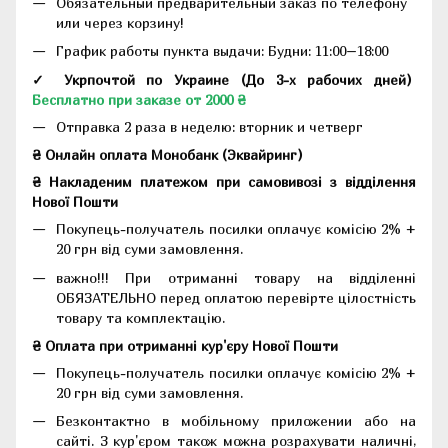
Обязательный предварительный заказ по телефону
или через корзину!
График работы пункта выдачи: Будни: 11:00–18:00
✓ Укрпочтой по Украине (До 3-х рабочих дней)
Бесплатно при заказе от 2000 ₴
Отправка 2 раза в неделю: вторник и четверг
₴ Онлайн оплата Монобанк (Эквайринг)
₴ Накладеним платежом при самовивозі з відділення
Нової Пошти
Покупець-получатель посилки оплачує комісію 2% +
20 грн від суми замовлення.
важно!!! При отриманні товару на відділенні
ОБЯЗАТЕЛЬНО перед оплатою перевірте цілостність
товару та комплектацію.
₴ Оплата при отриманні кур'єру Нової Пошти
Покупець-получатель посилки оплачує комісію 2% +
20 грн від суми замовлення.
Безконтактно в мобільному приложении або на
сайті. З кур'єром також можна розрахувати наличні,