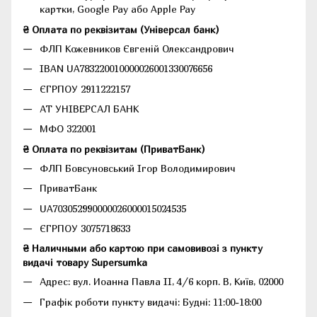
картки, Google Pay або Apple Pay
₴ Оплата по реквізитам (Універсал банк)
ФЛП Кожевников Євгеній Олександрович
IBAN UA783220010000026001330076656
ЄГРПОУ 2911222157
АТ УНІВЕРСАЛ БАНК
МФО 322001
₴ Оплата по реквізитам (ПриватБанк)
ФЛП Бовсуновський Ігор Володимирович
ПриватБанк
UA703052990000026000015024535
ЄГРПОУ 3075718633
₴ Наличными або картою при самовивозі з пункту
видачі товару Supersumka
Адрес: вул. Иоанна Павла II, 4/6 корп. В, Київ, 02000
Графік роботи пункту видачі: Будні: 11:00-18:00