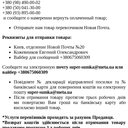
+380 (98) 490-00-02
+380 (50) 041-30-00
+380 (93) 895-00-00
и сообщите о намерении вернуть оплаченный товар;
Отправьте нам товар перевозчиком Новая Почта.
Реквизиты для отправки товара:
Киев, отделение Новой Почты №20
Кожевников Евгений Олександрович
Вайбер для сообщений +380675060309
Сообщите на электронную
почту super-sumka@meta.ua или
вайбер +380675060309
Повідомте № декларації відправленої посилки та №
банківської карти для повернення коштів на електронну
пошту
super-sumka@meta.ua
Після отримання товару протягом трьох робочих днів
ми повертаємо Вам гроші на банківську карту або
висилаємо інший товар.
*Услуги перевізників проходять за рахунок Продавця.
*Возврат коштів здійснюється після отримання товару
продавцем протягом 3-х робочих днів.