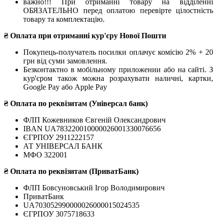
важно!!! При отриманні товару на відділенні
ОБЯЗАТЕЛЬНО перед оплатою перевірте цілостність
товару та комплектацію.
₴ Оплата при отриманні кур'єру Нової Пошти
Покупець-получатель посилки оплачує комісію 2% + 20
грн від суми замовлення.
Безконтактно в мобільному приложении або на сайті. З
кур'єром також можна розрахувати наличні, картки,
Google Pay або Apple Pay
₴ Оплата по реквізитам (Універсал банк)
ФЛП Кожевников Євгеній Олександрович
IBAN UA783220010000026001330076656
ЄГРПОУ 2911222157
АТ УНІВЕРСАЛ БАНК
МФО 322001
₴ Оплата по реквізитам (ПриватБанк)
ФЛП Бовсуновський Ігор Володимирович
ПриватБанк
UA703052990000026000015024535
ЄГРПОУ 3075718633