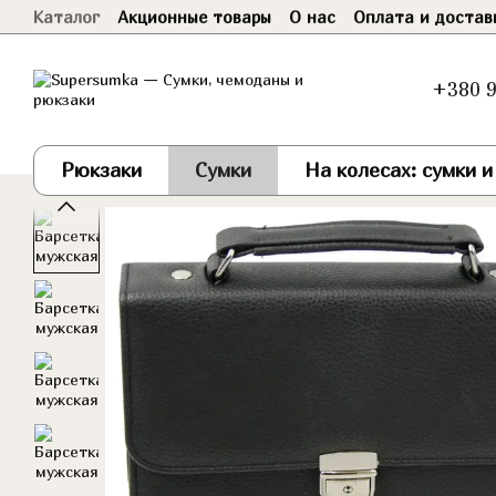
Каталог
Акционные товары
О нас
Оплата и достав
Перейти к основному контенту
Договор оферты
+380 9
Рюкзаки
Сумки
На колесах: сумки 