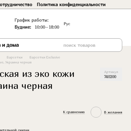
отрудничество
Политика конфиденциальности
График работы:
Рус
Будние:
10:00–18:00
 и дома
Барсетки
Барсетки Exclusive
ive, Украина черная
ская из эко кожи
Артикул
740200
раина черная
К сравнению
В желания
ительной скидки