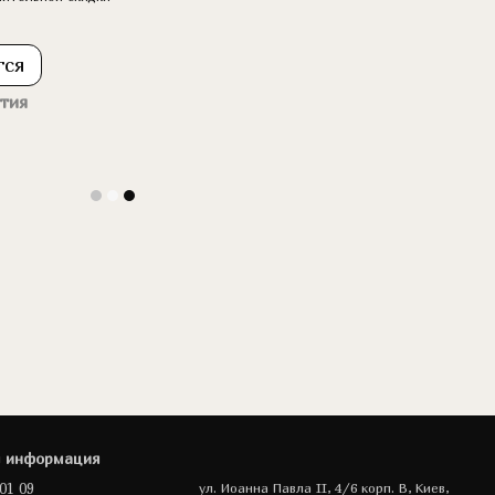
тся
тия
я информация
01 09
ул. Иоанна Павла II, 4/6 корп. В, Киев,