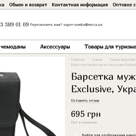
ка
Обмен и возврат
Контактная информация
Оптовое с
3 389 01 09
super-sumka@meta.ua
Перезвонить вам?
и чемоданы
Аксессуары
Товары для туризма
Главная
Сумки
Сумки мужские
Барсетка мужская из эко кожи Exclus
Барсетка муж
Exclusive, Ук
Оставить отзыв
695 грн
Нет в наличии
%
Войти
для отображения накоп