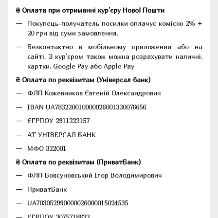
₴ Оплата при отриманні кур'єру Нової Пошти
Покупець-получатель посилки оплачує комісію 2% +
20 грн від суми замовлення.
Безконтактно в мобільному приложении або на
сайті. З кур'єром також можна розрахувати наличні,
картки, Google Pay або Apple Pay
₴ Оплата по реквізитам (Універсал банк)
ФЛП Кожевников Євгеній Олександрович
IBAN UA783220010000026001330076656
ЄГРПОУ 2911222157
АТ УНІВЕРСАЛ БАНК
МФО 322001
₴ Оплата по реквізитам (ПриватБанк)
ФЛП Бовсуновський Ігор Володимирович
ПриватБанк
UA703052990000026000015024535
ЄГРПОУ 3075718633