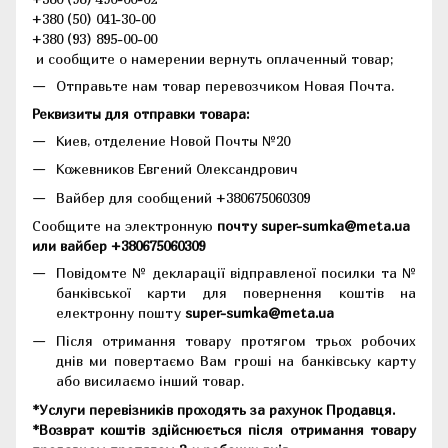
+380 (50) 041-30-00
+380 (93) 895-00-00
и сообщите о намерении вернуть оплаченный товар;
Отправьте нам товар перевозчиком Новая Почта.
Реквизиты для отправки товара:
Киев, отделение Новой Почты №20
Кожевников Евгений Олександрович
Вайбер для сообщений +380675060309
Сообщите на электронную
почту super-sumka@meta.ua
или вайбер +380675060309
Повідомте № декларації відправленої посилки та №
банківської карти для повернення коштів на
електронну пошту
super-sumka@meta.ua
Після отримання товару протягом трьох робочих
днів ми повертаємо Вам гроші на банківську карту
або висилаємо інший товар.
*Услуги перевізників проходять за рахунок Продавця.
*Возврат коштів здійснюється після отримання товару